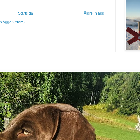
Startsida
Äldre inlägg
inlägget (Atom)