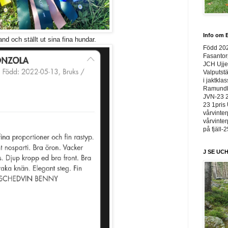
Info om E
and och ställt ut sina fina hundar.
Född 20
Fasantor
JCH Ujje
Valputstä
i jaktkla
Ramundbe
JVN-23 2
23 1pris 
vårvinter
vårvinter
på fjäll-
J SE UCH