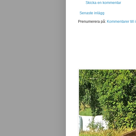
Skicka en kommentar
Senaste inlägg
Prenumerera på:
Kommentarer till 