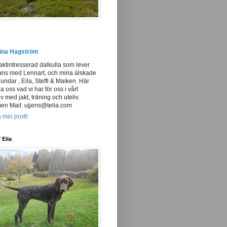
tina Hagström
aktintresserad dalkulla som lever
ans med Lennart, och mina älskade
undar , Eila, Steffi & Maiken. Här
ja oss vad vi har för oss i vårt
iv med jakt, träning och uteliv.
n Mail: ujjens@telia.com
 min profil
 Eila