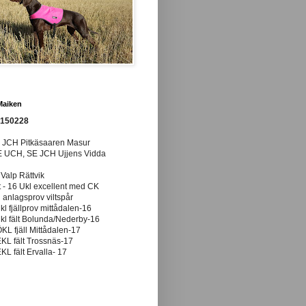
Maiken
0150228
E JCH Pitkäsaaren Masur
E UCH, SE JCH Ujjens Vidda
 Valp Rättvik
t - 16 Ukl excellent med CK
anlagsprov viltspår
ukl fjällprov mittådalen-16
ukl fält Bolunda/Nederby-16
ÖKL fjäll Mittådalen-17
EKL fält Trossnäs-17
EKL fält Ervalla- 17