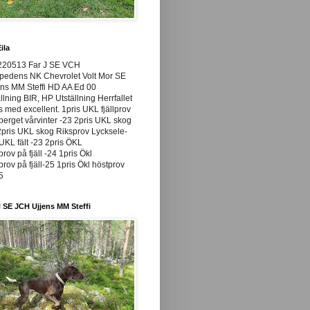
ila
220513 Far J SE VCH
pedens NK Chevrolet Volt Mor SE
ns MM Steffi HD AA Ed 00
llning BIR, HP Utställning Herrfallet
ss med excellent. 1pris UKL fjällprov
rget vårvinter -23 2pris UKL skog
pris UKL skog Riksprov Lycksele-
UKL fält -23 2pris ÖKL
prov på fjäll -24 1pris Ökl
prov på fjäll-25 1pris Ökl höstprov
25
 SE JCH Ujjens MM Steffi