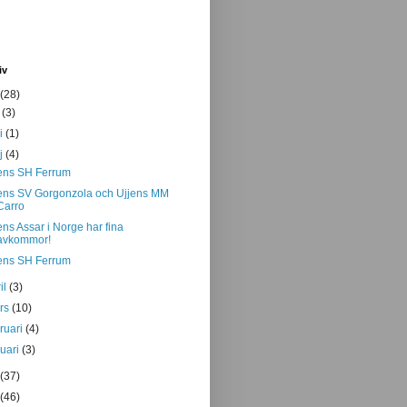
iv
(28)
i
(3)
ni
(1)
j
(4)
ens SH Ferrum
ens SV Gorgonzola och Ujjens MM
Carro
ens Assar i Norge har fina
avkommor!
ens SH Ferrum
il
(3)
rs
(10)
bruari
(4)
nuari
(3)
(37)
(46)