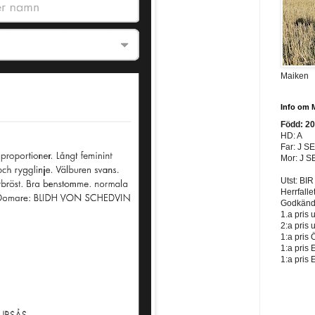
Maiken
Info om 
Född: 2
HD: A
Far: J S
Mor: J S
Utst: BIR
Herrfalle
Godkänd 
1.a pris 
2:a pris 
1:a pris 
1:a pris 
1:a pris 