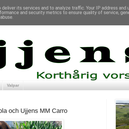
deliver its services and to analyze traffic. Your IP address and
formance and security metrics to ensure quality of service, ge
 abuse.
Valpar
ola och Ujjens MM Carro