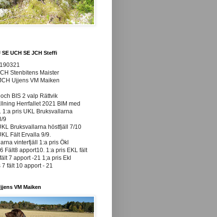
J SE UCH SE JCH Steffi
0190321
JCH Stenbitens Maister
 JCH Ujjens VM Maiken
och BIS 2 valp Rättvik
ällning Herrfallet 2021 BIM med
t. 1:a pris UKL Bruksvallarna
8/9
UKL Bruksvallarna höstfjäll 7/10
UKL Fält Ervalla 9/9.
arna vinterfjäll 1:a pris Ökl
 Fält8 apport10. 1:a pris EKL fält
fält 7 apport -21 1;a pris Ekl
7 fält 10 apport - 21
jjens VM Maiken