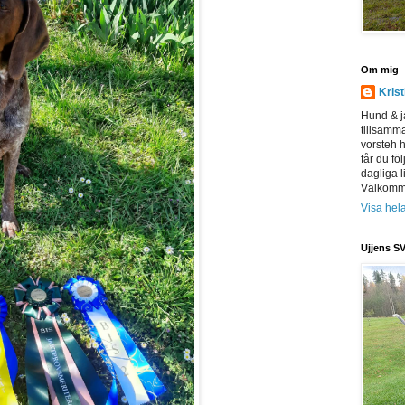
Om mig
Kris
Hund & j
tillsamm
vorsteh h
får du föl
dagliga l
Välkomme
Visa hela
Ujjens SV