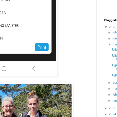
Bloggark
▼
2026
►
jul
►
ju
▼
ma
Ujj
Ujj
Ujj
Ujj
►
apr
►
ma
►
fe
►
ja
►
2025
►
2024