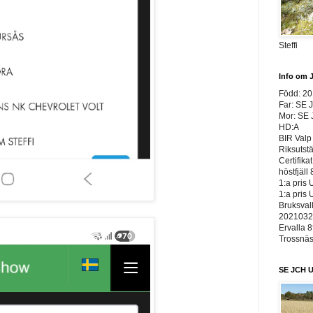
Steffi
Info om 
Född: 2
Far: SE 
Mor: SE
HD:A
BIR Valp 
Riksutst
Certifika
höstfjäll 
1:a pris 
1:a pris 
Bruksvall
20210326
Ervalla 8
Trossnäs 
SE JCH U