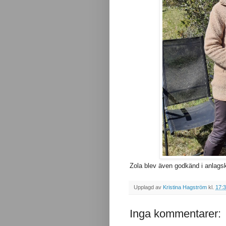
Zola blev även godkänd i anlags
Upplagd av
Kristina Hagström
kl.
17:
Inga kommentarer: