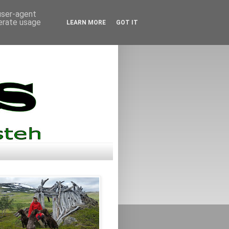
 user-agent
nerate usage
LEARN MORE
GOT IT