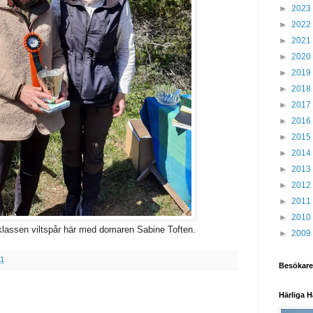
►
2023
►
2022
►
2021
►
2020
►
2019
►
2018
►
2017
►
2016
►
2015
►
2014
►
2013
►
2012
►
2011
►
2010
klassen viltspår här med domaren Sabine Toften.
►
2009
31
Besökare
Härliga H