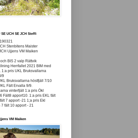
J SE UCH SE JCH Steffi
0190321
JCH Stenbitens Maister
 JCH Ujjens VM Maiken
och BIS 2 valp Rättvik
ällning Herrfallet 2021 BIM med
t. 1:a pris UKL Bruksvallarna
8/9
UKL Bruksvallarna höstfjäll 7/10
UKL Fält Ervalla 9/9.
arna vinterfjäll 1:a pris Ökl
 Fält8 apport10. 1:a pris EKL fält
fält 7 apport -21 1;a pris Ekl
7 fält 10 apport - 21
jjens VM Maiken