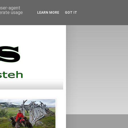
 user-agent
nerate usage
LEARN MORE
GOT IT