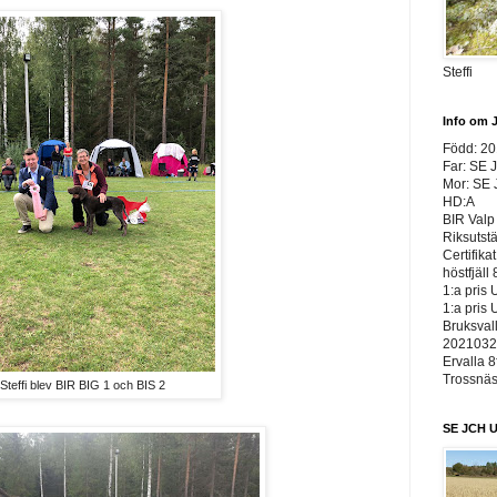
Steffi
Info om 
Född: 2
Far: SE 
Mor: SE
HD:A
BIR Valp 
Riksutst
Certifika
höstfjäll 
1:a pris 
1:a pris 
Bruksvall
20210326
Ervalla 8
Trossnäs 
Steffi blev BIR BIG 1 och BIS 2
SE JCH U