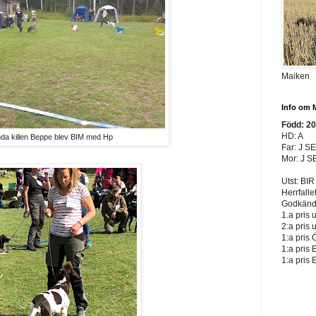
Maiken
Info om 
Född: 2
HD: A
da killen Beppe blev BIM med Hp
Far: J S
Mor: J S
Utst: BIR
Herrfalle
Godkänd 
1.a pris 
2:a pris 
1:a pris 
1:a pris 
1:a pris 