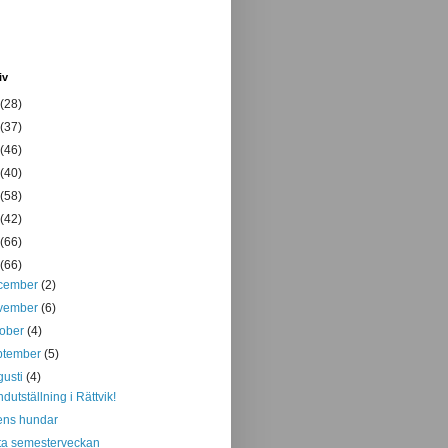
iv
(28)
(37)
(46)
(40)
(58)
(42)
(66)
(66)
cember
(2)
vember
(6)
tober
(4)
ptember
(5)
gusti
(4)
dutställning i Rättvik!
ens hundar
ta semesterveckan