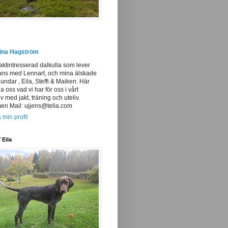
tina Hagström
aktintresserad dalkulla som lever
ans med Lennart, och mina älskade
undar , Eila, Steffi & Maiken. Här
ja oss vad vi har för oss i vårt
iv med jakt, träning och uteliv.
n Mail: ujjens@telia.com
 min profil
 Eila