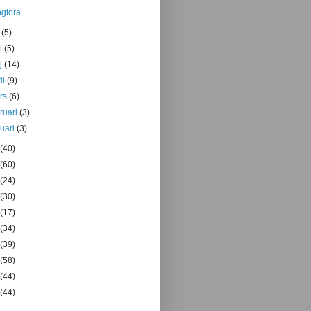
gtora
i
(5)
ni
(5)
j
(14)
il
(9)
rs
(6)
bruari
(3)
nuari
(3)
(40)
(60)
(24)
(30)
(17)
(34)
(39)
(58)
(44)
(44)