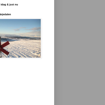
 idag & just nu
ärjedalen