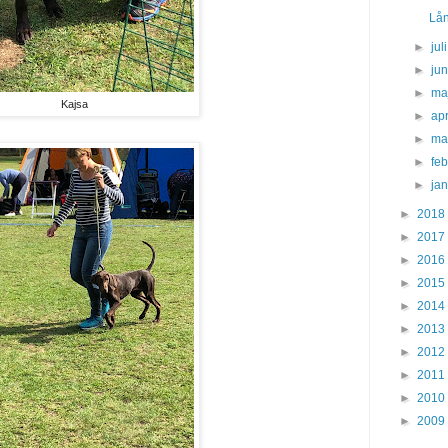
Lån
►
jul
►
ju
►
ma
Kajsa
►
apr
►
ma
►
fe
►
ja
►
2018
►
2017
►
2016
►
2015
►
2014
►
2013
►
2012
►
2011
►
2010
►
2009