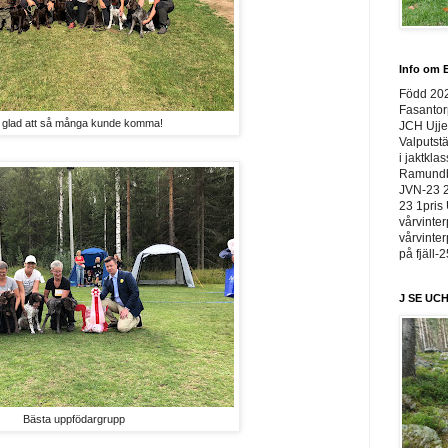
Info om E
Född 20
Fasantor
 glad att så många kunde komma!
JCH Ujje
Valputstä
i jaktkla
Ramundbe
JVN-23 2
23 1pris 
vårvinter
vårvinter
på fjäll-
J SE UCH
Bästa uppfödargrupp