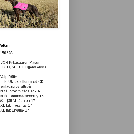
Maiken
0150228
E JCH Pitkäsaaren Masur
E UCH, SE JCH Ujjens Vidda
 Valp Rättvik
t - 16 Ukl excellent med CK
anlagsprov viltspår
ukl fjällprov mittådalen-16
ukl fält Bolunda/Nederby-16
ÖKL fjäll Mittådalen-17
EKL fält Trossnäs-17
EKL fält Ervalla- 17