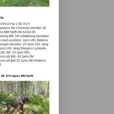
ila
220513 Far J SE VCH
pedens NK Chevrolet Volt Mor SE
ns MM Steffi HD AA Ed 00
llning BIR, HP Utställning Herrfallet
ss med excellent. 1pris UKL fjällprov
rget vårvinter -23 2pris UKL skog
pris UKL skog Riksprov Lycksele-
UKL fält -23 2pris ÖKL
prov på fjäll -24 1pris Ökl
prov på fjäll-25 1pris Ökl höstprov
25
 SE JCH Ujjens MM Steffi