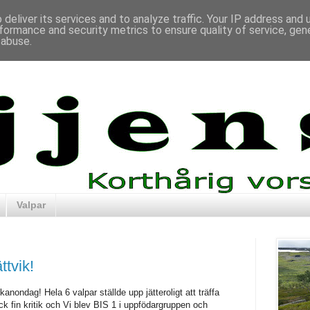
deliver its services and to analyze traffic. Your IP address and
formance and security metrics to ensure quality of service, ge
 abuse.
Valpar
ttvik!
kanondag! Hela 6 valpar ställde upp jätteroligt att träffa
ick fin kritik och Vi blev BIS 1 i uppfödargruppen och