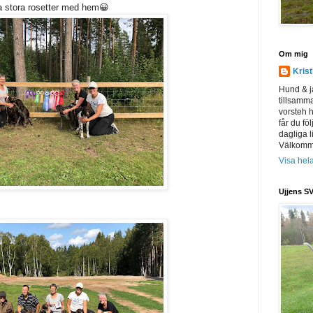
a stora rosetter med hem😀
Om mig
Kris
Hund & j
tillsamm
vorsteh h
får du föl
dagliga l
Välkomme
Visa hela
Ujjens SV