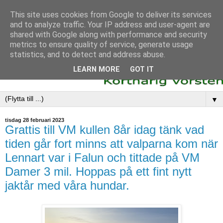
This site uses cookies from Google to deliver its services
and to analyze traffic. Your IP address and user-agent are
shared with Google along with performance and security
metrics to ensure quality of service, generate usage
statistics, and to detect and address abuse.
LEARN MORE
GOT IT
▼
tisdag 28 februari 2023
Grattis till VM kullen 8år idag tänk vad
tiden går fort minns att valparna kom när
Lennart var i Falun och tittade på VM
Damer 3 mil. Hoppas på ett fint nytt
jaktår med våra hundar.