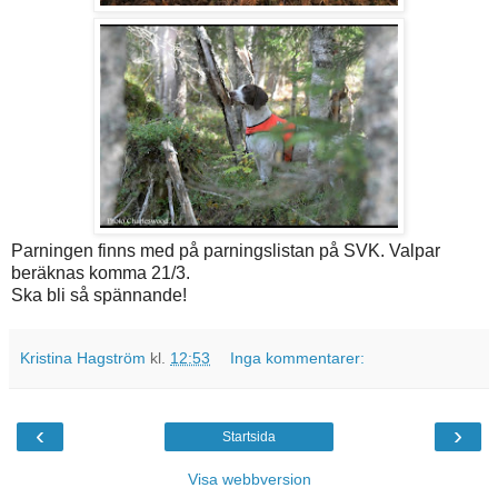
Parningen finns med på parningslistan på SVK. Valpar
beräknas komma 21/3.
Ska bli så spännande!
Kristina Hagström
kl.
12:53
Inga kommentarer:
‹
›
Startsida
Visa webbversion