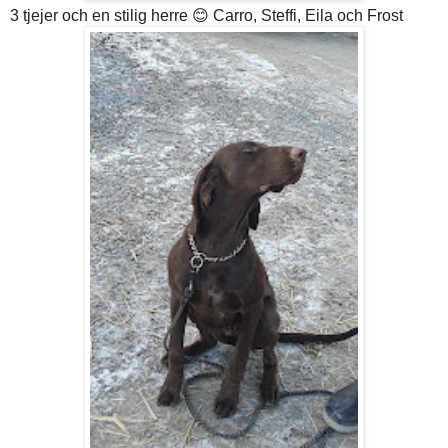
3 tjejer och en stilig herre 😊 Carro, Steffi, Eila och Frost