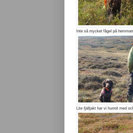
Inte så mycket fågel på hemmama
Lite fjälljakt har vi hunnit med o