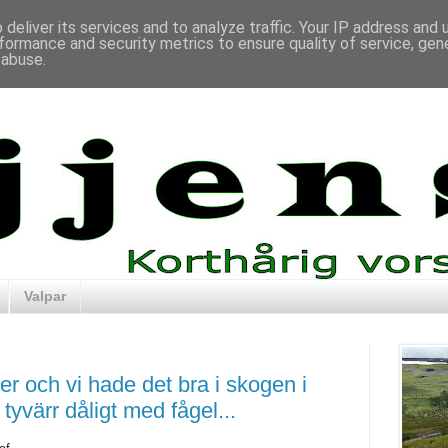
deliver its services and to analyze traffic. Your IP address and
formance and security metrics to ensure quality of service, ge
 abuse.
Valpar
er och vi hade det bra i skogen i
yvärr dåligt med fågel...