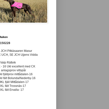
Maiken
0150228
E JCH Pitkäsaaren Masur
E UCH, SE JCH Ujjens Vidda
 Valp Rättvik
t - 16 Ukl excellent med CK
anlagsprov viltspår
ukl fjällprov mittådalen-16
ukl fält Bolunda/Nederby-16
ÖKL fjäll Mittådalen-17
EKL fält Trossnäs-17
EKL fält Ervalla- 17