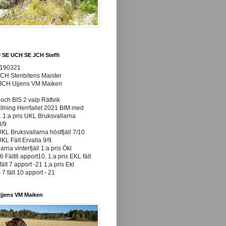
J SE UCH SE JCH Steffi
0190321
JCH Stenbitens Maister
 JCH Ujjens VM Maiken
och BIS 2 valp Rättvik
ällning Herrfallet 2021 BIM med
t. 1:a pris UKL Bruksvallarna
8/9
UKL Bruksvallarna höstfjäll 7/10
UKL Fält Ervalla 9/9.
arna vinterfjäll 1:a pris Ökl
 Fält8 apport10. 1:a pris EKL fält
fält 7 apport -21 1;a pris Ekl
7 fält 10 apport - 21
jjens VM Maiken