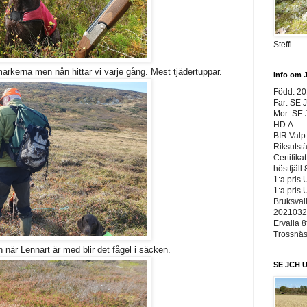
Steffi
rkerna men nån hittar vi varje gång. Mest tjädertuppar.
Info om 
Född: 2
Far: SE 
Mor: SE
HD:A
BIR Valp 
Riksutst
Certifika
höstfjäll 
1:a pris 
1:a pris 
Bruksvall
20210326
Ervalla 8
Trossnäs 
ch när Lennart är med blir det fågel i säcken.
SE JCH U