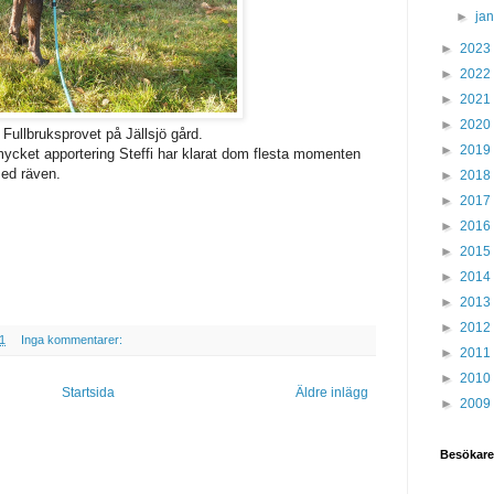
►
ja
►
2023
►
2022
►
2021
►
2020
Fullbruksprovet på Jällsjö gård.
►
2019
ycket apportering Steffi har klarat dom flesta momenten
med räven.
►
2018
►
2017
►
2016
►
2015
►
2014
►
2013
►
2012
1
Inga kommentarer:
►
2011
►
2010
Startsida
Äldre inlägg
►
2009
Besökare