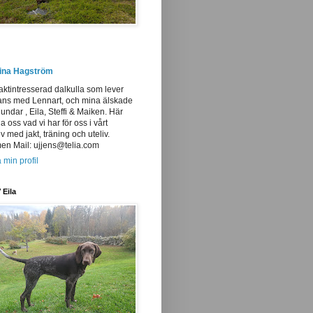
tina Hagström
aktintresserad dalkulla som lever
ans med Lennart, och mina älskade
undar , Eila, Steffi & Maiken. Här
ja oss vad vi har för oss i vårt
iv med jakt, träning och uteliv.
n Mail: ujjens@telia.com
 min profil
 Eila