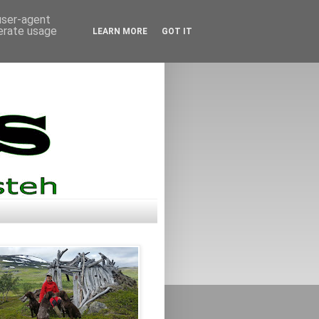
 user-agent
nerate usage
LEARN MORE
GOT IT