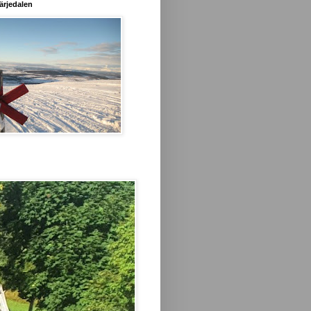
ärjedalen