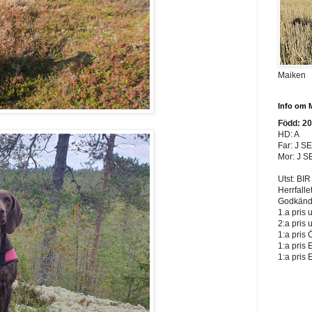
Maiken
Info om 
Född: 2
HD: A
Far: J S
Mor: J S
Utst: BIR
Herrfalle
Godkänd 
1.a pris 
2:a pris 
1:a pris 
1:a pris 
1:a pris 