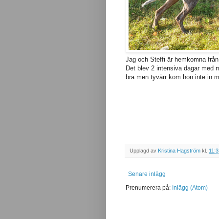
Jag och Steffi är hemkomna från 
Det blev 2 intensiva dagar med m
bra men tyvärr kom hon inte in 
Upplagd av
Kristina Hagström
kl.
11:3
Senare inlägg
Prenumerera på:
Inlägg (Atom)