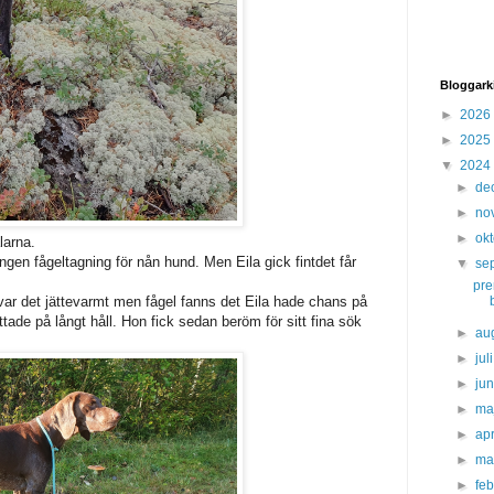
Bloggark
►
2026
►
2025
▼
2024
►
de
►
no
►
ok
larna.
ngen fågeltagning för nån hund. Men Eila gick fintdet får
▼
se
pre
ar det jättevarmt men fågel fanns det Eila hade chans på
ttade på långt håll. Hon fick sedan beröm för sitt fina sök
►
au
►
jul
►
ju
►
ma
►
apr
►
ma
►
fe