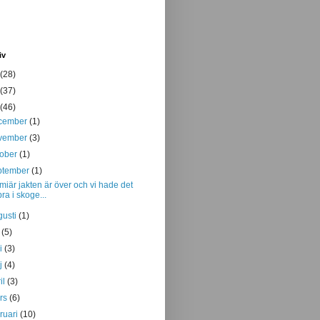
iv
(28)
(37)
(46)
cember
(1)
vember
(3)
tober
(1)
ptember
(1)
miär jakten är över och vi hade det
bra i skoge...
gusti
(1)
i
(5)
ni
(3)
j
(4)
il
(3)
rs
(6)
bruari
(10)