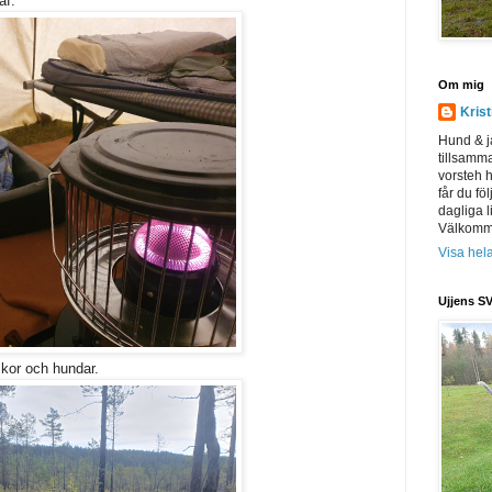
af.
Om mig
Kris
Hund & j
tillsamm
vorsteh h
får du föl
dagliga l
Välkomme
Visa hela
Ujjens SV
kor och hundar.