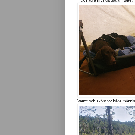
Fick några mysiga dagar i tältet i
Varmt och skönt för både männis