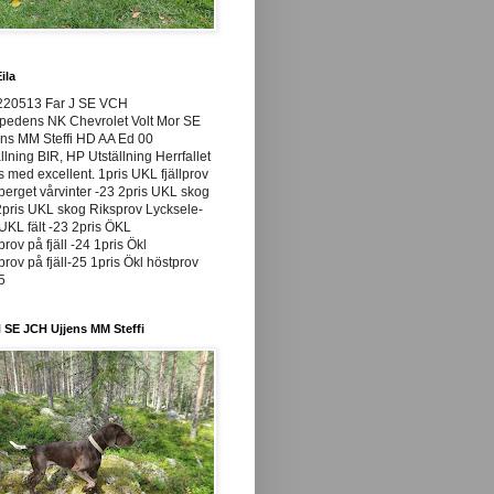
ila
220513 Far J SE VCH
pedens NK Chevrolet Volt Mor SE
ns MM Steffi HD AA Ed 00
llning BIR, HP Utställning Herrfallet
ss med excellent. 1pris UKL fjällprov
rget vårvinter -23 2pris UKL skog
pris UKL skog Riksprov Lycksele-
UKL fält -23 2pris ÖKL
prov på fjäll -24 1pris Ökl
prov på fjäll-25 1pris Ökl höstprov
25
 SE JCH Ujjens MM Steffi