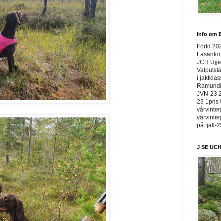
Info om E
Född 20
Fasantor
JCH Ujje
Valputstä
i jaktkla
Ramundbe
JVN-23 2
23 1pris 
vårvinter
vårvinter
på fjäll-
J SE UCH