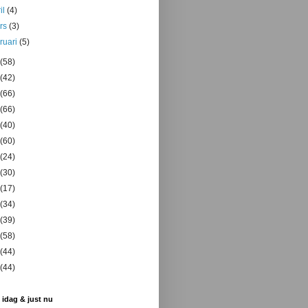
il
(4)
rs
(3)
bruari
(5)
(58)
(42)
(66)
(66)
(40)
(60)
(24)
(30)
(17)
(34)
(39)
(58)
(44)
(44)
 idag & just nu