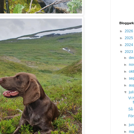
Bloggark
►
2026
►
2025
►
2024
▼
2023
►
de
►
no
►
ok
►
se
►
au
▼
jul
Vi 
Så 
För
►
ju
►
ma