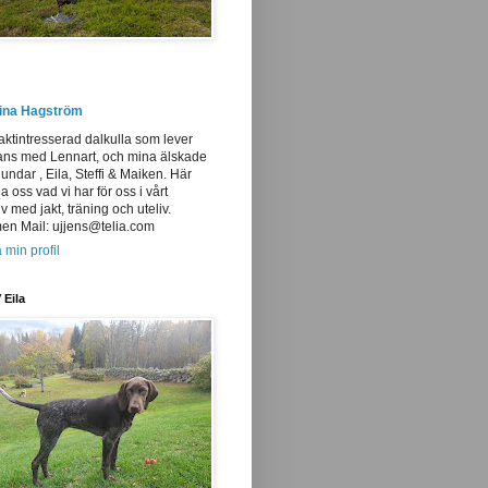
tina Hagström
aktintresserad dalkulla som lever
ans med Lennart, och mina älskade
undar , Eila, Steffi & Maiken. Här
ja oss vad vi har för oss i vårt
iv med jakt, träning och uteliv.
n Mail: ujjens@telia.com
 min profil
 Eila