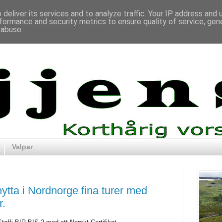
deliver its services and to analyze traffic. Your IP address and
formance and security metrics to ensure quality of service, ge
 abuse.
Valpar
 hytta i Nordnorge fina turer med
r.