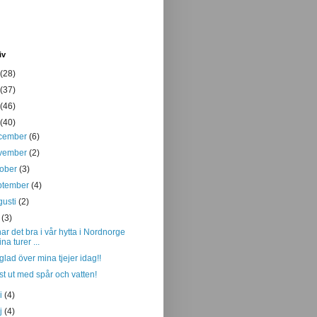
iv
(28)
(37)
(46)
(40)
cember
(6)
vember
(2)
tober
(3)
ptember
(4)
gusti
(2)
i
(3)
har det bra i vår hytta i Nordnorge
fina turer ...
glad över mina tjejer idag!!
st ut med spår och vatten!
ni
(4)
j
(4)