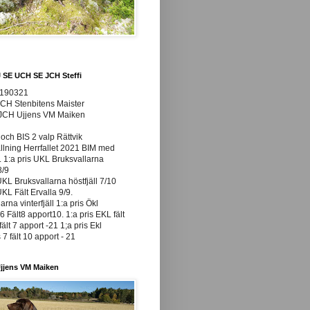
J SE UCH SE JCH Steffi
0190321
JCH Stenbitens Maister
 JCH Ujjens VM Maiken
och BIS 2 valp Rättvik
ällning Herrfallet 2021 BIM med
t. 1:a pris UKL Bruksvallarna
8/9
UKL Bruksvallarna höstfjäll 7/10
UKL Fält Ervalla 9/9.
arna vinterfjäll 1:a pris Ökl
 Fält8 apport10. 1:a pris EKL fält
fält 7 apport -21 1;a pris Ekl
7 fält 10 apport - 21
jjens VM Maiken