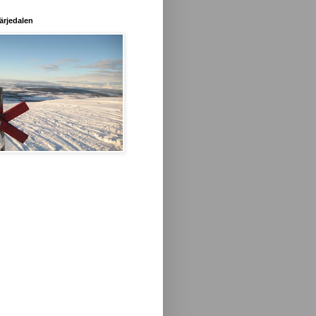
ärjedalen