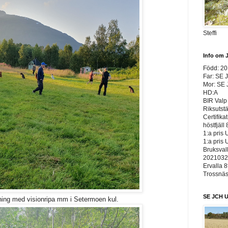
Steffi
Info om 
Född: 2
Far: SE 
Mor: SE
HD:A
BIR Valp 
Riksutst
Certifika
höstfjäll 
1:a pris 
1:a pris 
Bruksvall
20210326
Ervalla 8
Trossnäs 
SE JCH U
äning med visionripa mm i Setermoen kul.