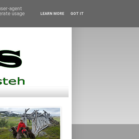
 user-agent
nerate usage
LEARN MORE
GOT IT