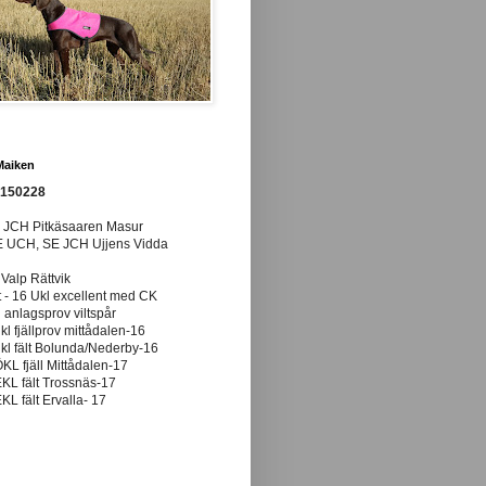
Maiken
0150228
E JCH Pitkäsaaren Masur
E UCH, SE JCH Ujjens Vidda
 Valp Rättvik
t - 16 Ukl excellent med CK
anlagsprov viltspår
ukl fjällprov mittådalen-16
ukl fält Bolunda/Nederby-16
ÖKL fjäll Mittådalen-17
EKL fält Trossnäs-17
EKL fält Ervalla- 17