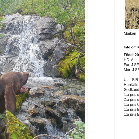
Maiken
Info om 
Född: 2
HD: A
Far: J S
Mor: J S
Utst: BIR
Herrfalle
Godkänd 
1.a pris 
2:a pris 
1:a pris 
1:a pris 
1:a pris 