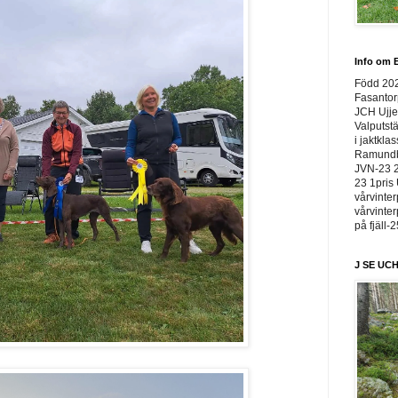
Info om E
Född 20
Fasantor
JCH Ujje
Valputstä
i jaktkla
Ramundbe
JVN-23 2
23 1pris 
vårvinter
vårvinter
på fjäll-
J SE UCH