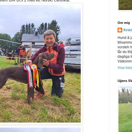
effi BIR BIS 2 med ett Norskt Certifikat.
Om mig
Kris
Hund & j
tillsamm
vorsteh h
får du föl
dagliga l
Välkomme
Visa hela
Ujjens SV