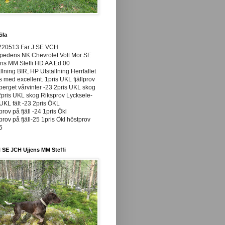
ila
220513 Far J SE VCH
pedens NK Chevrolet Volt Mor SE
ns MM Steffi HD AA Ed 00
llning BIR, HP Utställning Herrfallet
ss med excellent. 1pris UKL fjällprov
rget vårvinter -23 2pris UKL skog
pris UKL skog Riksprov Lycksele-
UKL fält -23 2pris ÖKL
prov på fjäll -24 1pris Ökl
prov på fjäll-25 1pris Ökl höstprov
25
 SE JCH Ujjens MM Steffi