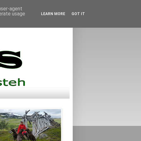
 user-agent
nerate usage
LEARN MORE
GOT IT