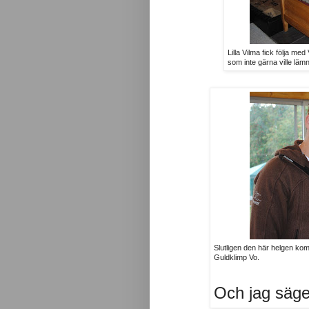
Lilla Vilma fick följa med
som inte gärna ville lämna
Slutligen den här helgen kom
Guldklimp Vo.
Och jag säg