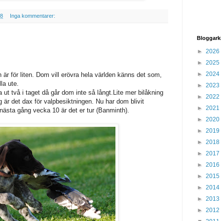
28
Inga kommentarer:
Bloggark
►
2026
►
2025
►
2024
r för liten. Dom vill erövra hela världen känns det som,
la ute.
►
2023
a ut två i taget då går dom inte så långt.Lite mer bilåkning
►
2022
 är det dax för valpbesiktningen. Nu har dom blivit
►
2021
ästa gång vecka 10 är det er tur (Banminth).
►
2020
►
2019
►
2018
►
2017
►
2016
►
2015
►
2014
►
2013
►
2012