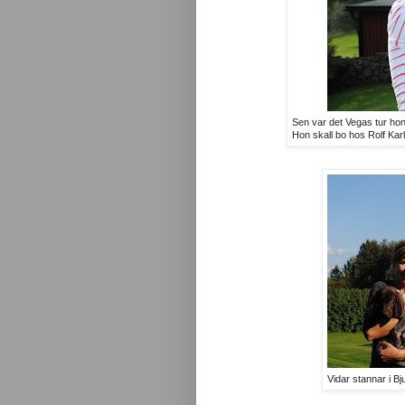
Sen var det Vegas tur hon
Hon skall bo hos Rolf Kar
Vidar stannar i B