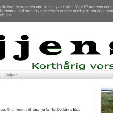
deliver its services and to analyze traffic. Your IP address and
formance and security metrics to ensure quality of service, ge
 abuse.
Valpar
oss för att komma till sina nya familjer.Det känns både