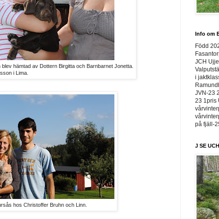
Info om E
Född 20
Fasantor
JCH Ujje
 blev hämtad av Dottern Birgitta och Barnbarnet Jonetta.
Valputstä
lsson i Lima.
i jaktkla
Ramundbe
JVN-23 2
23 1pris 
vårvinter
vårvinter
på fjäll-
J SE UCH
jursås hos Christoffer Bruhn och Linn.