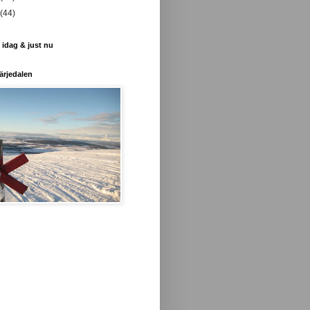
(44)
 idag & just nu
ärjedalen