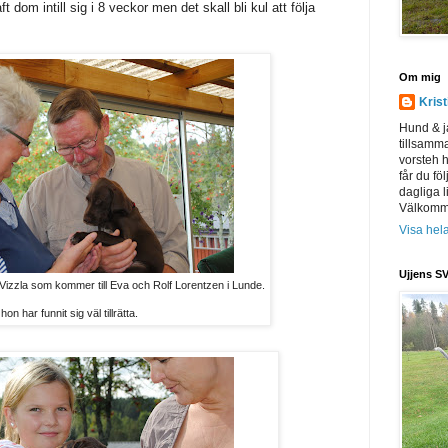
 dom intill sig i 8 veckor men det skall bli kul att följa
Om mig
Kris
Hund & j
tillsamm
vorsteh h
får du föl
dagliga l
Välkomme
Visa hela
Ujjens SV
 Vizzla som kommer till Eva och Rolf Lorentzen i Lunde.
 har funnit sig väl tillrätta.