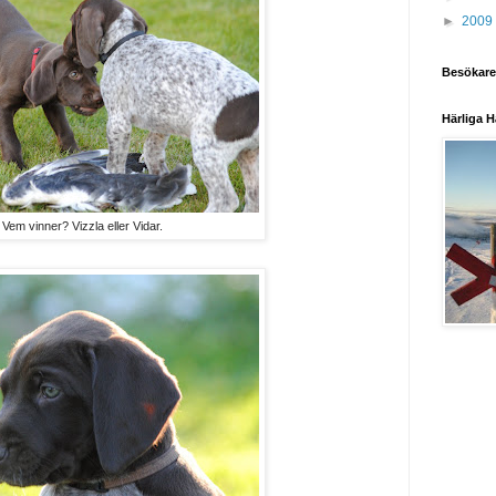
►
2009
Besökare
Härliga H
Vem vinner? Vizzla eller Vidar.