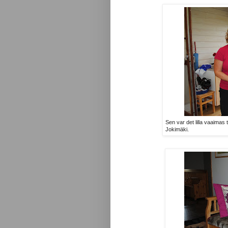
Sen var det lilla vaaimas
Jokimäki.