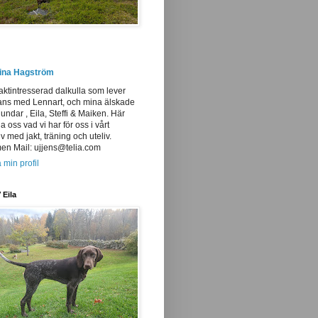
tina Hagström
aktintresserad dalkulla som lever
ans med Lennart, och mina älskade
undar , Eila, Steffi & Maiken. Här
ja oss vad vi har för oss i vårt
iv med jakt, träning och uteliv.
n Mail: ujjens@telia.com
 min profil
 Eila