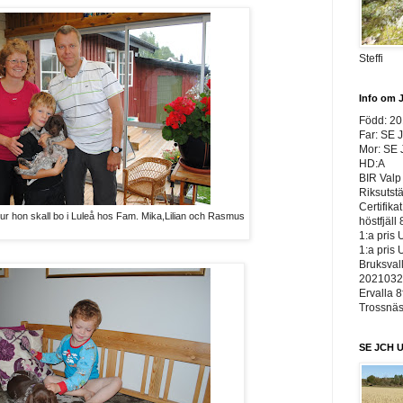
Steffi
Info om 
Född: 2
Far: SE 
Mor: SE
HD:A
BIR Valp 
Riksutst
Certifika
 tur hon skall bo i Luleå hos Fam. Mika,Lilian och Rasmus
höstfjäll 
1:a pris 
1:a pris 
Bruksvall
20210326
Ervalla 8
Trossnäs 
SE JCH U