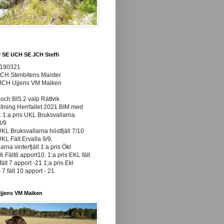
J SE UCH SE JCH Steffi
0190321
JCH Stenbitens Maister
 JCH Ujjens VM Maiken
och BIS 2 valp Rättvik
ällning Herrfallet 2021 BIM med
t. 1:a pris UKL Bruksvallarna
8/9
UKL Bruksvallarna höstfjäll 7/10
UKL Fält Ervalla 9/9.
arna vinterfjäll 1:a pris Ökl
 Fält8 apport10. 1:a pris EKL fält
fält 7 apport -21 1;a pris Ekl
7 fält 10 apport - 21
jjens VM Maiken