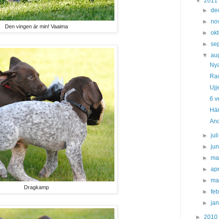
▼
2011
►
de
►
no
Den vingen är min! Vaaima
►
ok
►
se
▼
au
Nya
Rac
Ujj
6 v
Här
And
►
jul
►
ju
►
ma
►
apr
►
ma
Dragkamp
►
fe
►
ja
►
2010