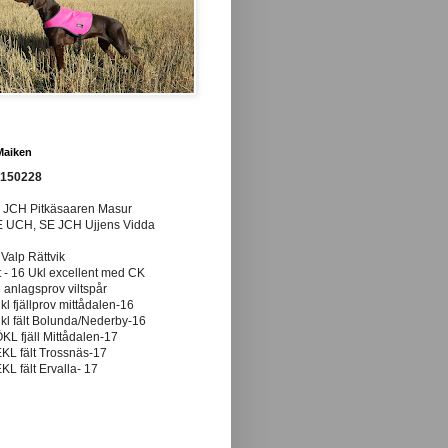
Maiken
0150228
E JCH Pitkäsaaren Masur
E UCH, SE JCH Ujjens Vidda
 Valp Rättvik
t - 16 Ukl excellent med CK
anlagsprov viltspår
ukl fjällprov mittådalen-16
ukl fält Bolunda/Nederby-16
ÖKL fjäll Mittådalen-17
EKL fält Trossnäs-17
EKL fält Ervalla- 17