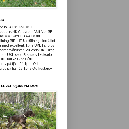
ila
220513 Far J SE VCH
pedens NK Chevrolet Volt Mor SE
ns MM Steffi HD AA Ed 00
llning BIR, HP Utställning Herrfallet
ss med excellent. 1pris UKL fjällprov
rget vårvinter -23 2pris UKL skog
pris UKL skog Riksprov Lycksele-
UKL fält -23 2pris ÖKL
prov på fjäll -24 1pris Ökl
prov på fjäll-25 1pris Ökl höstprov
25
 SE JCH Ujjens MM Steffi