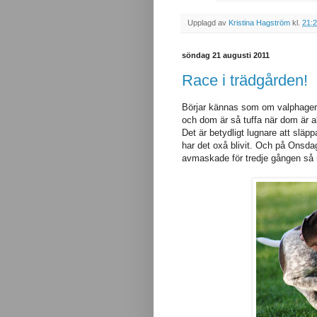
Upplagd av
Kristina Hagström
kl.
21:
söndag 21 augusti 2011
Race i trädgården!
Börjar kännas som om valphagen ä
och dom är så tuffa när dom är al
Det är betydligt lugnare att släpp
har det oxå blivit. Och på Onsdag
avmaskade för tredje gången så n