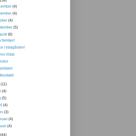
(58)
cember
(4)
vember
(4)
tober
(4)
ptember
(5)
gusti
(6)
 familjer!
e i trädgården!
ens Vidar.
eckor
jedalen
kontakt!
i
(11)
ni
(4)
j
(5)
il
(4)
rs
(3)
bruari
(4)
nuari
(4)
(44)