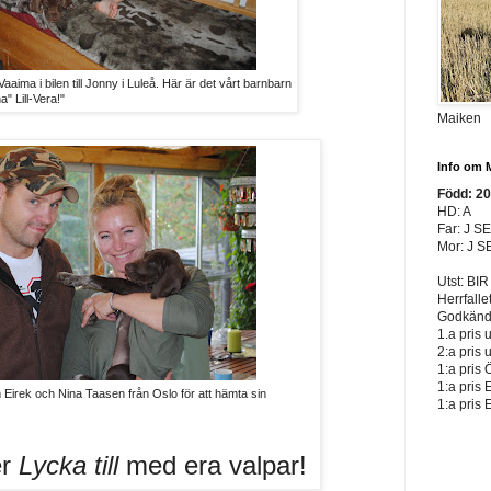
 Vaaima i bilen till Jonny i Luleå. Här är det vårt barnbarn
" Lill-Vera!"
Maiken
Info om 
Född: 2
HD: A
Far: J S
Mor: J S
Utst: BIR
Herrfalle
Godkänd 
1.a pris 
2:a pris 
1:a pris 
1:a pris 
 Eirek och Nina Taasen från Oslo för att hämta sin
1:a pris 
er
Lycka till
med era valpar!