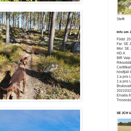
Steffi
Info om 
Född: 2
Far: SE 
Mor: SE
HD:A
BIR Valp 
Riksutst
Certifika
höstfjäll 
1:a pris 
1:a pris 
Bruksvall
20210326
Ervalla 8
Trossnäs 
SE JCH U