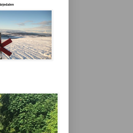
ärjedalen