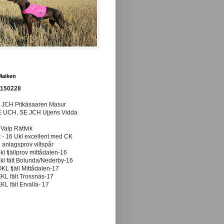
Maiken
0150228
E JCH Pitkäsaaren Masur
E UCH, SE JCH Ujjens Vidda
 Valp Rättvik
t - 16 Ukl excellent med CK
anlagsprov viltspår
ukl fjällprov mittådalen-16
ukl fält Bolunda/Nederby-16
ÖKL fjäll Mittådalen-17
EKL fält Trossnäs-17
EKL fält Ervalla- 17