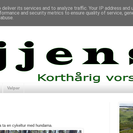
deliver its services and to analyze traffic. Your IP address and
formance and security metrics to ensure quality of service, ge
 abuse.
Valpar
na ta en cykeltur med hundarna.