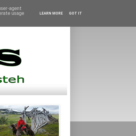
 user-agent
nerate usage
LEARN MORE
GOT IT