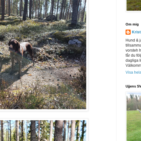
Om mig
Kris
Hund & j
tillsamm
vorsteh h
får du föl
dagliga l
Välkomme
Visa hela
Ujjens SV