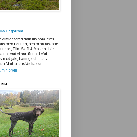
tina Hagström
aktintresserad dalkulla som lever
ans med Lennart, och mina älskade
undar , Eila, Steffi & Maiken. Här
ja oss vad vi har för oss i vårt
iv med jakt, träning och uteliv.
n Mail: ujjens@telia.com
 min profil
 Eila