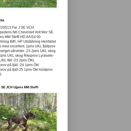
ila
220513 Far J SE VCH
pedens NK Chevrolet Volt Mor SE
ns MM Steffi HD AA Ed 00
llning BIR, HP Utställning Herrfallet
ss med excellent. 1pris UKL fjällprov
rget vårvinter -23 2pris UKL skog
pris UKL skog Riksprov Lycksele-
UKL fält -23 2pris ÖKL
prov på fjäll -24 1pris Ökl
prov på fjäll-25 1pris Ökl höstprov
25
 SE JCH Ujjens MM Steffi