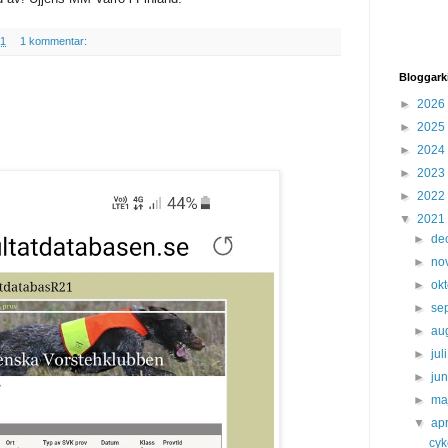
31
1 kommentar:
Bloggark
►
2026
►
2025
►
2024
►
2023
►
2022
▼
2021
►
de
►
no
►
ok
►
se
►
au
►
jul
►
ju
►
ma
▼
apr
cyk