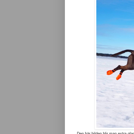
Den här bilden blir man extra gla