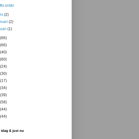
fis kritik!
rs
(2)
bruari
(2)
nuari
(1)
(66)
(66)
(40)
(60)
(24)
(30)
(17)
(34)
(39)
(58)
(44)
(44)
 idag & just nu