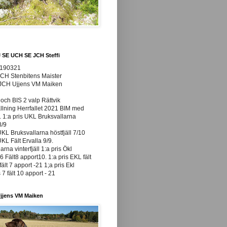
J SE UCH SE JCH Steffi
0190321
JCH Stenbitens Maister
 JCH Ujjens VM Maiken
och BIS 2 valp Rättvik
ällning Herrfallet 2021 BIM med
t. 1:a pris UKL Bruksvallarna
8/9
UKL Bruksvallarna höstfjäll 7/10
UKL Fält Ervalla 9/9.
arna vinterfjäll 1:a pris Ökl
 Fält8 apport10. 1:a pris EKL fält
fält 7 apport -21 1;a pris Ekl
7 fält 10 apport - 21
jjens VM Maiken