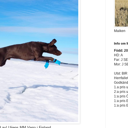
Maiken
Info om 
Född: 2
HD: A
Far: J S
Mor: J S
Utst: BIR
Herrfalle
Godkänd 
1.a pris 
2:a pris 
1:a pris 
1:a pris 
1:a pris 
d av! Ujjens MM Varro i Finland.