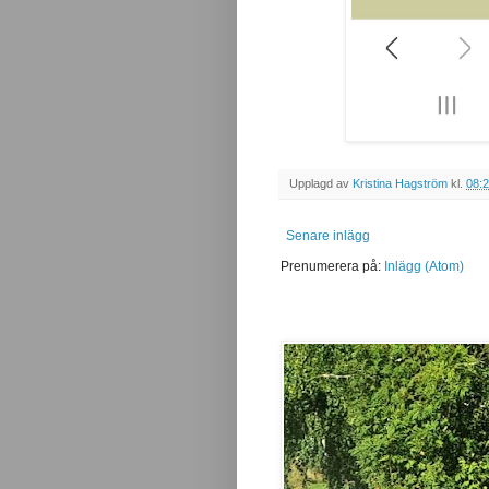
Upplagd av
Kristina Hagström
kl.
08:
Senare inlägg
Prenumerera på:
Inlägg (Atom)