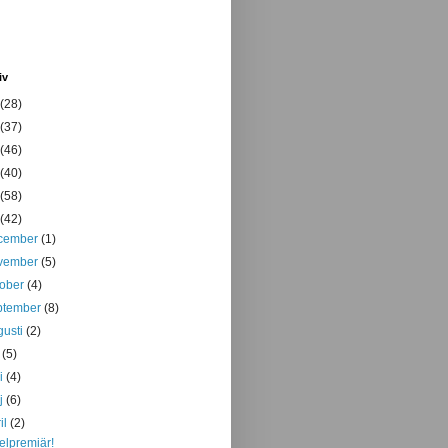
iv
(28)
(37)
(46)
(40)
(58)
(42)
cember
(1)
vember
(5)
tober
(4)
ptember
(8)
gusti
(2)
i
(5)
ni
(4)
j
(6)
il
(2)
elpremiär!