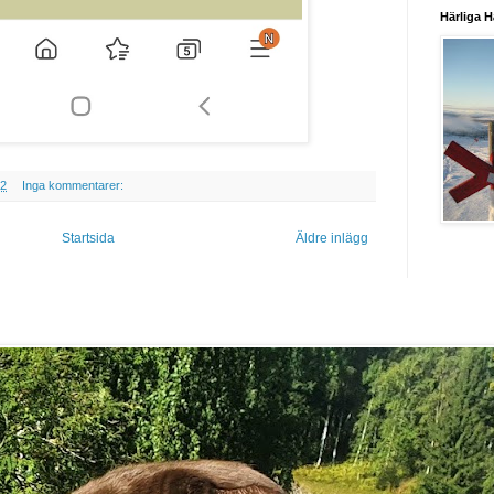
Härliga H
22
Inga kommentarer:
Startsida
Äldre inlägg