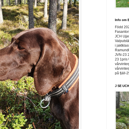
Info om E
Född 20
Fasantor
JCH Ujje
Valputstä
i jaktkla
Ramundbe
JVN-23 2
23 1pris 
vårvinter
vårvinter
på fjäll-
J SE UCH