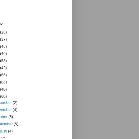
iv
(28)
(37)
(46)
(40)
(58)
(42)
(66)
(66)
(40)
(60)
cember
(2)
vember
(4)
tober
(5)
ptember
(5)
gusti
(4)
i
(7)