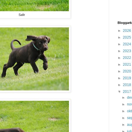
Safir
Bloggark
►
2026
►
2025
►
2024
►
2023
►
2022
►
2021
►
2020
►
2019
►
2018
▼
2017
►
de
►
no
►
ok
►
se
►
au
►
jul