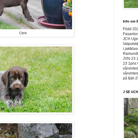
Info om E
Född 20
Citrin
Fasantor
JCH Ujje
Valputstä
i jaktkla
Ramundbe
JVN-23 2
23 1pris 
vårvinter
vårvinter
på fjäll-
J SE UCH