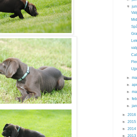
▼
ju
Val
Mi
Spå
Gra
Lek
val
Cal
Fle
Ujj
►
ma
►
apr
►
ma
►
fe
►
ja
►
2016
►
2015
►
2014
►
2013