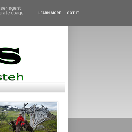
 user-agent
nerate usage
LEARN MORE
GOT IT