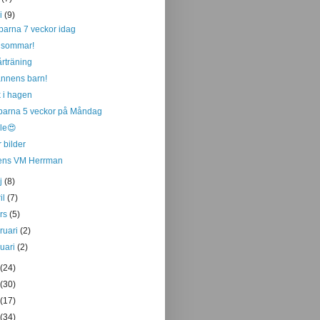
ni
(9)
parna 7 veckor idag
dsommar!
rträning
nnens barn!
 i hagen
parna 5 veckor på Måndag
le😍
r bilder
ens VM Herrman
j
(8)
il
(7)
rs
(5)
bruari
(2)
nuari
(2)
(24)
(30)
(17)
(34)