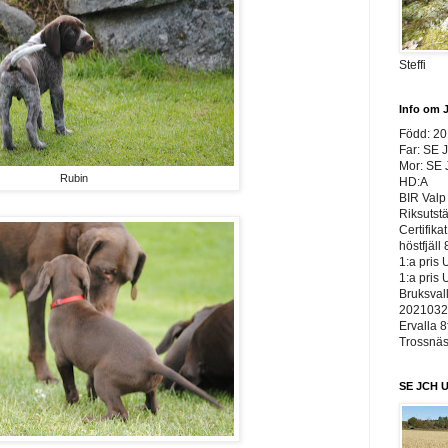
Steffi
Info om 
Född: 2
Far: SE 
Mor: SE
Rubin
HD:A
BIR Valp 
Riksutst
Certifika
höstfjäll 
1:a pris 
1:a pris 
Bruksvall
20210326
Ervalla 8
Trossnäs 
SE JCH U