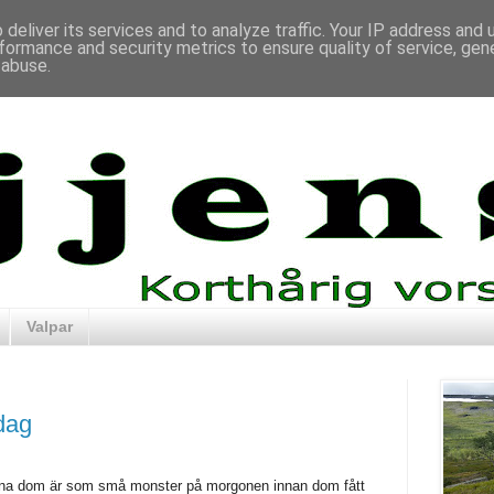
deliver its services and to analyze traffic. Your IP address and
formance and security metrics to ensure quality of service, ge
 abuse.
Valpar
dag
parna dom är som små monster på morgonen innan dom fått