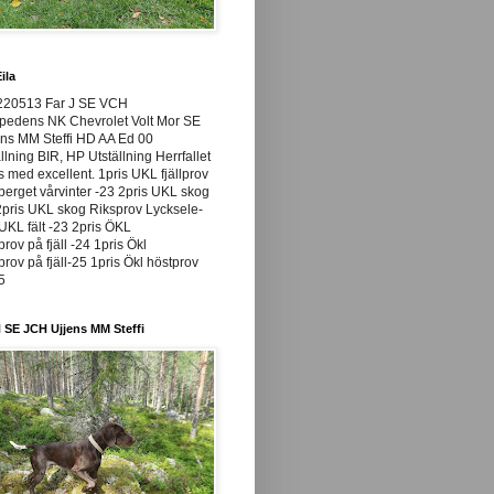
ila
220513 Far J SE VCH
pedens NK Chevrolet Volt Mor SE
ns MM Steffi HD AA Ed 00
llning BIR, HP Utställning Herrfallet
ss med excellent. 1pris UKL fjällprov
rget vårvinter -23 2pris UKL skog
pris UKL skog Riksprov Lycksele-
UKL fält -23 2pris ÖKL
prov på fjäll -24 1pris Ökl
prov på fjäll-25 1pris Ökl höstprov
25
 SE JCH Ujjens MM Steffi