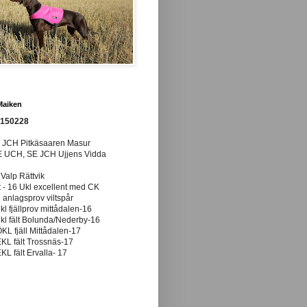
Maiken
0150228
E JCH Pitkäsaaren Masur
E UCH, SE JCH Ujjens Vidda
 Valp Rättvik
t - 16 Ukl excellent med CK
anlagsprov viltspår
ukl fjällprov mittådalen-16
ukl fält Bolunda/Nederby-16
ÖKL fjäll Mittådalen-17
EKL fält Trossnäs-17
EKL fält Ervalla- 17