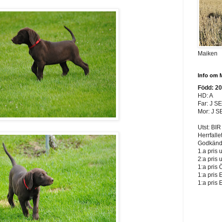
Maiken
Info om 
Född: 2
HD: A
Far: J S
Mor: J S
Utst: BIR
Herrfalle
Godkänd 
1.a pris 
2:a pris 
1:a pris 
1:a pris 
1:a pris 