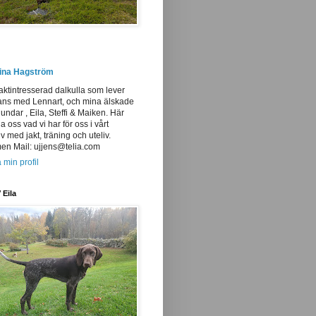
tina Hagström
aktintresserad dalkulla som lever
ans med Lennart, och mina älskade
undar , Eila, Steffi & Maiken. Här
ja oss vad vi har för oss i vårt
iv med jakt, träning och uteliv.
n Mail: ujjens@telia.com
 min profil
 Eila