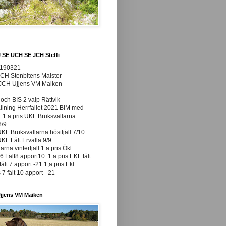
J SE UCH SE JCH Steffi
0190321
JCH Stenbitens Maister
 JCH Ujjens VM Maiken
och BIS 2 valp Rättvik
ällning Herrfallet 2021 BIM med
t. 1:a pris UKL Bruksvallarna
8/9
UKL Bruksvallarna höstfjäll 7/10
UKL Fält Ervalla 9/9.
arna vinterfjäll 1:a pris Ökl
 Fält8 apport10. 1:a pris EKL fält
fält 7 apport -21 1;a pris Ekl
7 fält 10 apport - 21
jjens VM Maiken