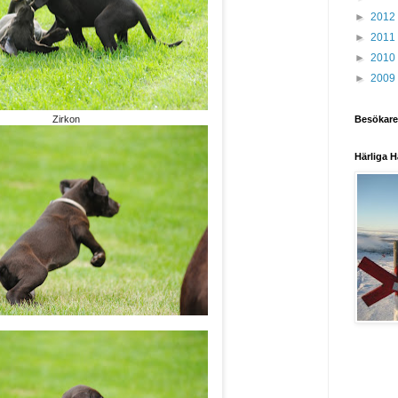
►
2012
►
2011
►
2010
►
2009
Besökare
Zirkon
Härliga H