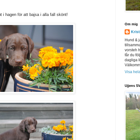
 i hagen för att bajsa i alla fall skönt!
Om mig
Kris
Hund & j
tillsamm
vorsteh h
får du föl
dagliga l
Välkomme
Visa hela
Ujjens SV