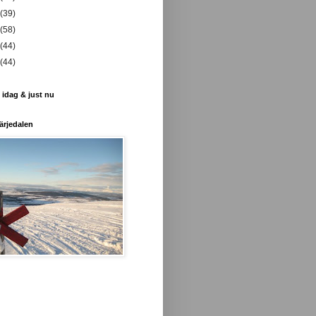
(39)
(58)
(44)
(44)
 idag & just nu
ärjedalen