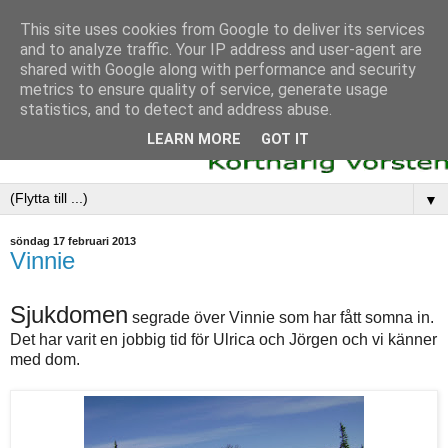
This site uses cookies from Google to deliver its services
and to analyze traffic. Your IP address and user-agent are
shared with Google along with performance and security
metrics to ensure quality of service, generate usage
statistics, and to detect and address abuse.
LEARN MORE
GOT IT
▼
söndag 17 februari 2013
Vinnie
Sjukdomen
segrade över Vinnie som har fått somna in.
Det har varit en jobbig tid för Ulrica och Jörgen och vi känner
med dom.