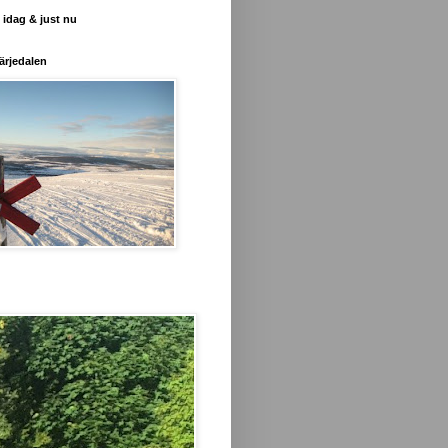
 idag & just nu
ärjedalen