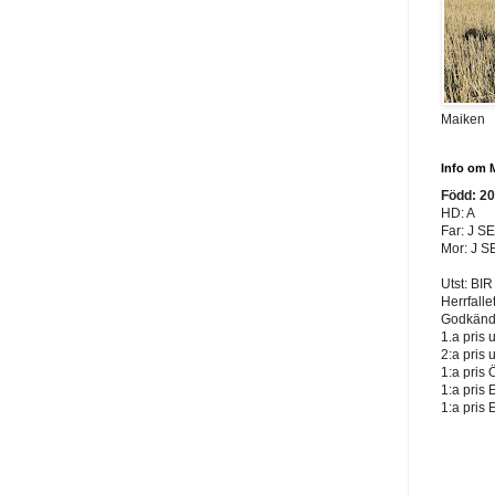
Maiken
Info om 
Född: 2
HD: A
Far: J S
Mor: J S
Utst: BIR
Herrfalle
Godkänd 
1.a pris 
2:a pris 
1:a pris 
1:a pris 
1:a pris 