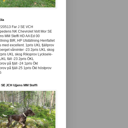
ila
220513 Far J SE VCH
pedens NK Chevrolet Volt Mor SE
ns MM Steffi HD AA Ed 00
llning BIR, HP Utställning Herrfallet
ss med excellent. 1pris UKL fjällprov
rget vårvinter -23 2pris UKL skog
pris UKL skog Riksprov Lycksele-
UKL fält -23 2pris ÖKL
prov på fjäll -24 1pris Ökl
prov på fjäll-25 1pris Ökl höstprov
25
 SE JCH Ujjens MM Steffi