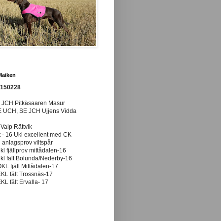
Maiken
0150228
E JCH Pitkäsaaren Masur
E UCH, SE JCH Ujjens Vidda
 Valp Rättvik
t - 16 Ukl excellent med CK
anlagsprov viltspår
ukl fjällprov mittådalen-16
ukl fält Bolunda/Nederby-16
ÖKL fjäll Mittådalen-17
EKL fält Trossnäs-17
EKL fält Ervalla- 17