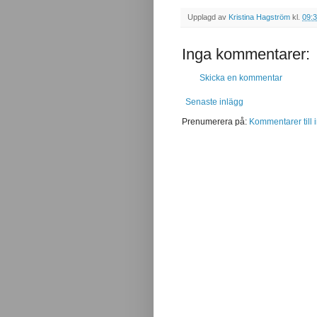
Upplagd av
Kristina Hagström
kl.
09:
Inga kommentarer:
Skicka en kommentar
Senaste inlägg
Prenumerera på:
Kommentarer till 