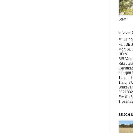
Steffi
Info om 
Född: 2
Far: SE 
Mor: SE
HD:A
BIR Valp 
Riksutst
Certifika
höstfjäll 
1:a pris 
1:a pris 
Bruksvall
20210326
Ervalla 8
Trossnäs 
SE JCH U