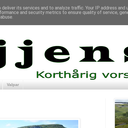
deliver its services and to analyze traffic. Your IP address and
formance and security metrics to ensure quality of service, ge
 abuse.
Valpar