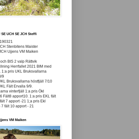
J SE UCH SE JCH Steffi
0190321
JCH Stenbitens Maister
 JCH Ujjens VM Maiken
och BIS 2 valp Rättvik
ällning Herrfallet 2021 BIM med
t. 1:a pris UKL Bruksvallarna
8/9
UKL Bruksvallarna höstfjäll 7/10
UKL Fält Ervalla 9/9.
arna vinterfjäll 1:a pris Ökl
 Fält8 apport10. 1:a pris EKL fält
fält 7 apport -21 1;a pris Ekl
7 fält 10 apport - 21
jjens VM Maiken