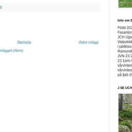
38
Info om E
Född 20
Fasantor
JCH Ujje
Valputstä
Startsida
Äldre inlägg
i jaktkla
inlägget (Atom)
Ramundbe
JVN-23 2
23 1pris 
vårvinter
vårvinter
på fjäll-
J SE UCH