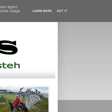
 user-agent
nerate usage
LEARN MORE
GOT IT