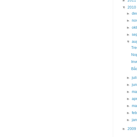
►
2011
▼
2010
►
de
►
no
►
ok
►
se
▼
au
Tre
Nop
Inv
Både
►
jul
►
ju
►
ma
►
apr
►
ma
►
fe
►
ja
►
2009