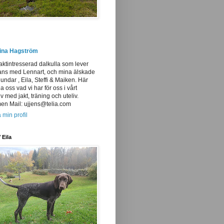
tina Hagström
aktintresserad dalkulla som lever
ans med Lennart, och mina älskade
undar , Eila, Steffi & Maiken. Här
ja oss vad vi har för oss i vårt
iv med jakt, träning och uteliv.
n Mail: ujjens@telia.com
 min profil
 Eila