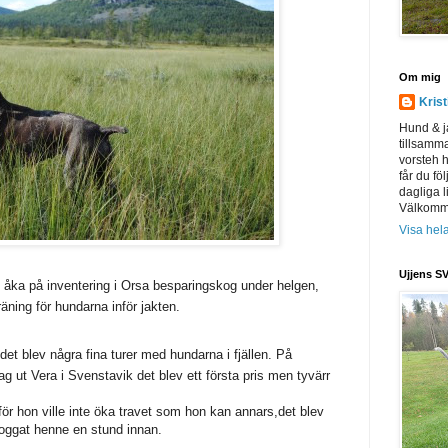
Om mig
Kris
Hund & j
tillsamm
vorsteh h
får du föl
dagliga l
Välkomme
Visa hela
Ujjens SV
tt åka på inventering i Orsa besparingskog under helgen,
träning för hundarna inför jakten.
 det blev några fina turer med hundarna i fjällen. På
ag ut Vera i Svenstavik det blev ett första pris men tyvärr
na för hon ville inte öka travet som hon kan annars,det blev
 joggat henne en stund innan.