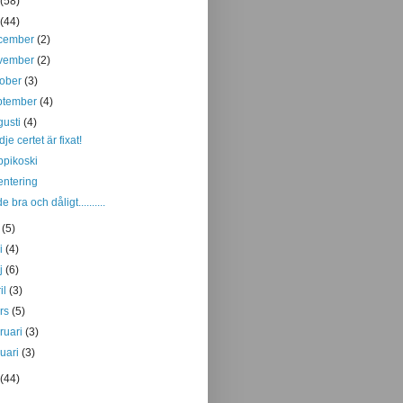
(58)
(44)
cember
(2)
vember
(2)
tober
(3)
ptember
(4)
gusti
(4)
dje certet är fixat!
pikoski
entering
 bra och dåligt..........
i
(5)
ni
(4)
j
(6)
il
(3)
rs
(5)
bruari
(3)
nuari
(3)
(44)