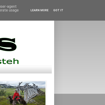
 user-agent
nerate usage
LEARN MORE
GOT IT