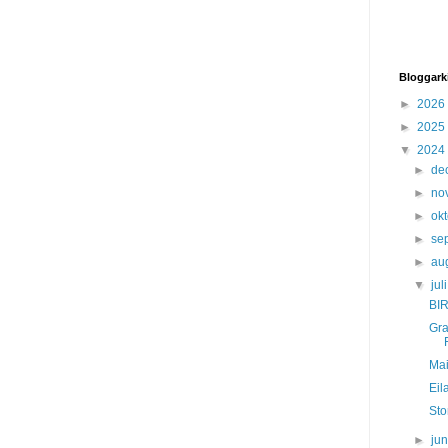
Bloggark
►
2026
►
2025
▼
2024
►
de
►
no
►
ok
►
se
►
au
▼
jul
BIR
Gra
Mai
Eil
Stor
►
ju