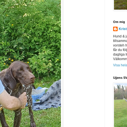
Om mig
Kris
Hund & j
tillsamm
vorsteh h
får du föl
dagliga l
Välkomme
Visa hela
Ujjens SV