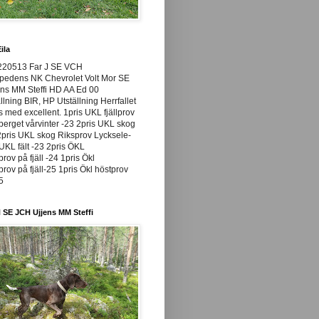
ila
220513 Far J SE VCH
pedens NK Chevrolet Volt Mor SE
ns MM Steffi HD AA Ed 00
llning BIR, HP Utställning Herrfallet
ss med excellent. 1pris UKL fjällprov
rget vårvinter -23 2pris UKL skog
pris UKL skog Riksprov Lycksele-
UKL fält -23 2pris ÖKL
prov på fjäll -24 1pris Ökl
prov på fjäll-25 1pris Ökl höstprov
25
 SE JCH Ujjens MM Steffi