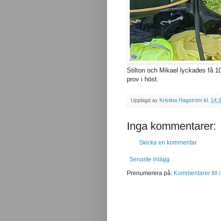
Stilton och Mikael lyckades få 1
prov i höst.
Upplagd av
Kristina Hagström
kl.
14:
Inga kommentarer:
Skicka en kommentar
Senaste inlägg
Prenumerera på:
Kommentarer till 