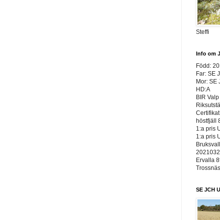
Steffi
Info om 
Född: 2
Far: SE 
Mor: SE
HD:A
BIR Valp 
Riksutst
Certifika
höstfjäll 
1:a pris 
1:a pris 
Bruksvall
20210326
Ervalla 8
Trossnäs 
SE JCH U