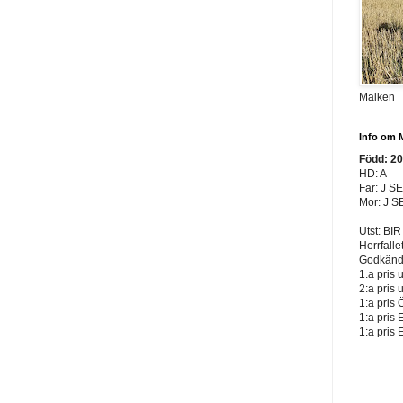
Maiken
Info om 
Född: 2
HD: A
Far: J S
Mor: J S
Utst: BIR
Herrfalle
Godkänd 
1.a pris 
2:a pris 
1:a pris 
1:a pris 
1:a pris 