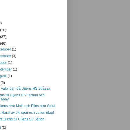
iv
(28)
(37)
(46)
cember
(1)
vember
(3)
tober
(1)
ptember
(1)
gusti
(1)
i
(5)
 valp igen då Ujjens HS Stråssa
ttis till Ujjens HS Ferrum och
Fanny!
kens bror Matti och Eilas bror Salut
a klarat av ökl spår och vatten idag!
t Grattis till Ujjens SV Stilton!
ni
(3)