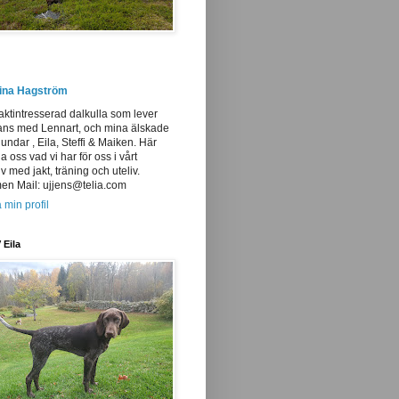
tina Hagström
aktintresserad dalkulla som lever
ans med Lennart, och mina älskade
undar , Eila, Steffi & Maiken. Här
ja oss vad vi har för oss i vårt
iv med jakt, träning och uteliv.
n Mail: ujjens@telia.com
 min profil
 Eila