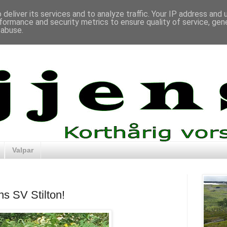
deliver its services and to analyze traffic. Your IP address and
formance and security metrics to ensure quality of service, ge
 abuse.
Valpar
ens SV Stilton!