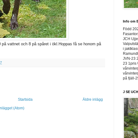
Info om E
Född 20
Fasantor
JCH Ujje
Valputstä
0 på vattnet och 8 på spåret i ökl.Hoppas få se honom på
i jaktkla
Ramundbe
JVN-23 2
37
23 1pris 
vårvinter
vårvinter
på fjäll-
J SE UCH
Startsida
Äldre inlägg
inlägget (Atom)