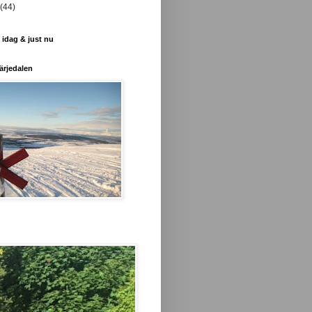
(44)
 idag & just nu
ärjedalen