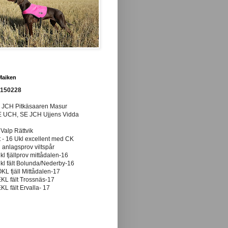
Maiken
0150228
E JCH Pitkäsaaren Masur
E UCH, SE JCH Ujjens Vidda
 Valp Rättvik
t - 16 Ukl excellent med CK
anlagsprov viltspår
ukl fjällprov mittådalen-16
ukl fält Bolunda/Nederby-16
ÖKL fjäll Mittådalen-17
EKL fält Trossnäs-17
EKL fält Ervalla- 17