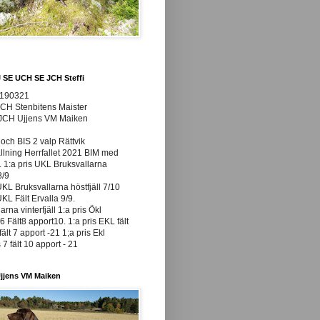
J SE UCH SE JCH Steffi
0190321
JCH Stenbitens Maister
 JCH Ujjens VM Maiken
och BIS 2 valp Rättvik
ällning Herrfallet 2021 BIM med
t. 1:a pris UKL Bruksvallarna
8/9
UKL Bruksvallarna höstfjäll 7/10
UKL Fält Ervalla 9/9.
arna vinterfjäll 1:a pris Ökl
 Fält8 apport10. 1:a pris EKL fält
fält 7 apport -21 1;a pris Ekl
7 fält 10 apport - 21
jjens VM Maiken