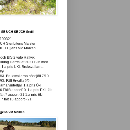
J SE UCH SE JCH Steffi
0190321
JCH Stenbitens Maister
 JCH Ujjens VM Maiken
och BIS 2 valp Rättvik
ällning Herrfallet 2021 BIM med
t. 1:a pris UKL Bruksvallarna
8/9
UKL Bruksvallarna höstfjäll 7/10
UKL Fält Ervalla 9/9.
arna vinterfjäll 1:a pris Ökl
 Fält8 apport10. 1:a pris EKL fält
fält 7 apport -21 1;a pris Ekl
7 fält 10 apport - 21
jjens VM Maiken