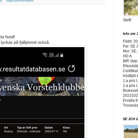
04
Inga kommentarer:
Steffi
Info om 
ästa hund!
Född: 2
lyckas på fjällprovet också.
Far: SE 
Mor: SE
HD:A
BIR Valp 
Riksutst
Certifika
höstfjäll 
1:a pris 
1:a pris 
Bruksvall
20210326
Ervalla 8
Trossnäs 
SE JCH U