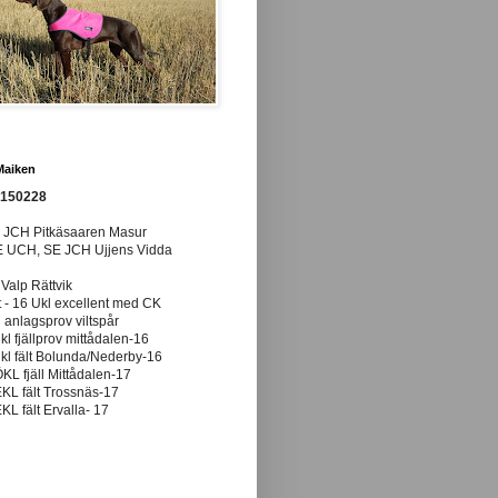
Maiken
0150228
E JCH Pitkäsaaren Masur
E UCH, SE JCH Ujjens Vidda
 Valp Rättvik
t - 16 Ukl excellent med CK
anlagsprov viltspår
ukl fjällprov mittådalen-16
ukl fält Bolunda/Nederby-16
ÖKL fjäll Mittådalen-17
EKL fält Trossnäs-17
EKL fält Ervalla- 17