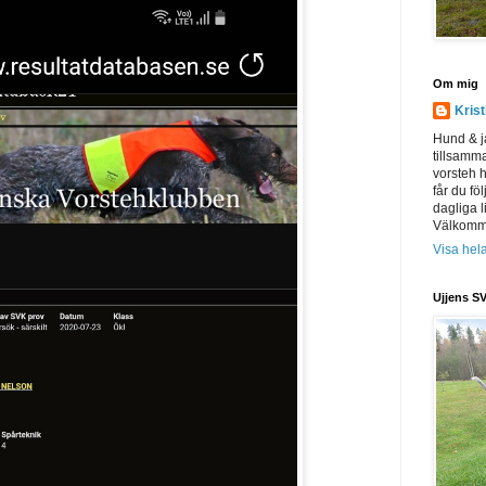
Om mig
Kris
Hund & j
tillsamm
vorsteh h
får du föl
dagliga l
Välkomme
Visa hela
Ujjens SV