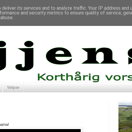
deliver its services and to analyze traffic. Your IP address and
formance and security metrics to ensure quality of service, ge
 abuse.
Valpar
narna!