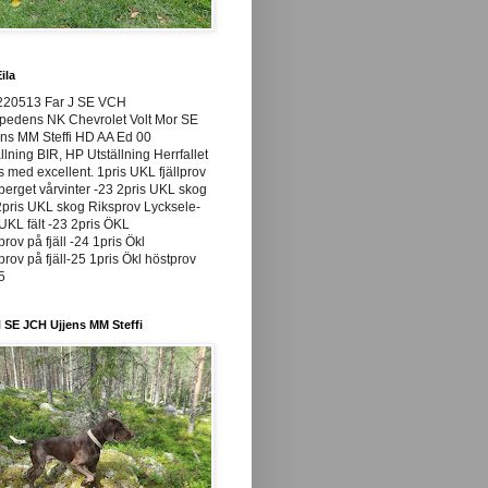
ila
220513 Far J SE VCH
pedens NK Chevrolet Volt Mor SE
ns MM Steffi HD AA Ed 00
llning BIR, HP Utställning Herrfallet
ss med excellent. 1pris UKL fjällprov
rget vårvinter -23 2pris UKL skog
pris UKL skog Riksprov Lycksele-
UKL fält -23 2pris ÖKL
prov på fjäll -24 1pris Ökl
prov på fjäll-25 1pris Ökl höstprov
25
 SE JCH Ujjens MM Steffi