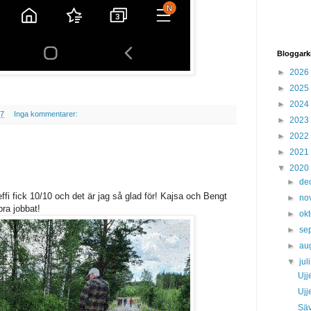
Bloggark
►
2026
►
2025
►
2024
47
Inga kommentarer:
►
2023
►
2022
►
2021
▼
2020
►
de
ffi fick 10/10 och det är jag så glad för! Kajsa och Bengt
►
no
bra jobbat!
►
ok
►
se
►
au
▼
jul
Ujj
Ujj
Säv