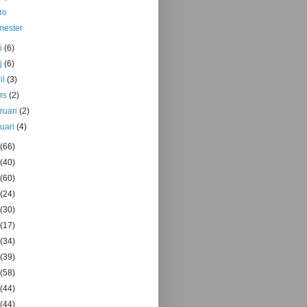
ro
mester
ni
(6)
j
(6)
il
(3)
rs
(2)
bruari
(2)
nuari
(4)
(66)
(40)
(60)
(24)
(30)
(17)
(34)
(39)
(58)
(44)
(44)