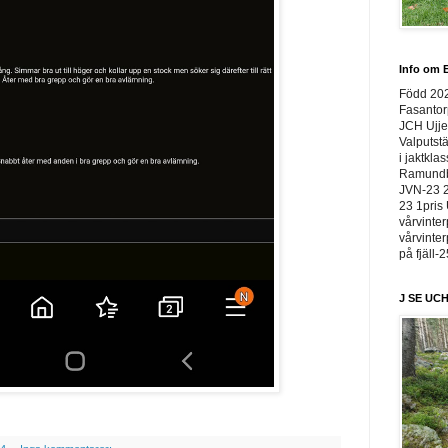
Info om E
Född 20
Fasantor
JCH Ujje
Valputstä
i jaktkla
Ramundbe
JVN-23 2
23 1pris 
vårvinter
vårvinter
på fjäll-
J SE UCH