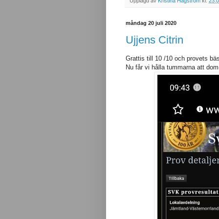
Upplagd av
Kristina Hagström
kl.
23:
måndag 20 juli 2020
Ujjens Citrin
Grattis till 10 /10 och provets b
Nu får vi hålla tummarna att dom 