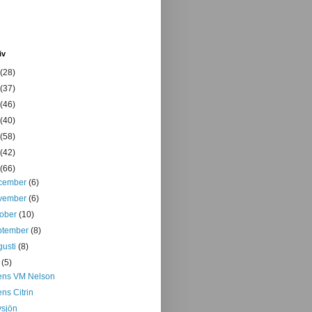
iv
(28)
(37)
(46)
(40)
(58)
(42)
(66)
cember
(6)
vember
(6)
tober
(10)
ptember
(8)
gusti
(8)
i
(5)
ens VM Nelson
ens Citrin
sjön