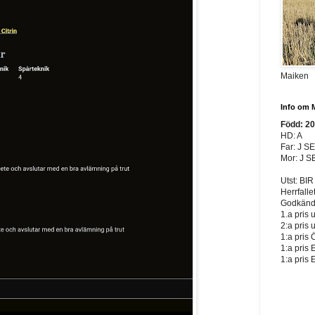
Maiken
Info om 
Född: 2
HD: A
Far: J S
Mor: J S
Utst: BIR
Herrfalle
Godkänd 
1.a pris 
2:a pris 
1:a pris 
1:a pris 
1:a pris 