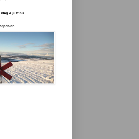
 idag & just nu
ärjedalen