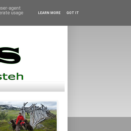
 user-agent
nerate usage
LEARN MORE
GOT IT