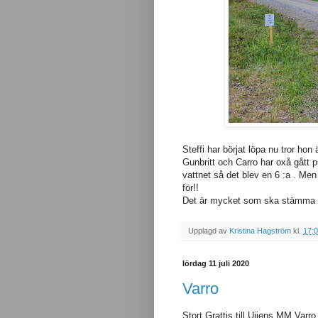
Steffi har börjat löpa nu tror hon 
Gunbritt och Carro har oxå gått p
vattnet så det blev en 6 :a . Men 
för!!
Det är mycket som ska stämma p
Upplagd av
Kristina Hagström
kl.
17:
lördag 11 juli 2020
Varro
Stort Grattis till Ujjens MM Varr