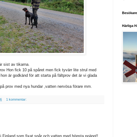
Besökare
Härliga H
är sist av tikarna.
rov Hon fick 10 på spåret men fick tyvärr lite strul med
hon är godkänd för att starta på fältprov det är vi glada
å prov med nya hundar ,vatten nervösa förare mm.
06
1 kommentar:
o i Finland som fixat spår och vatten med högsta poäng!!