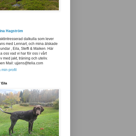
tina Hagström
aktintresserad dalkulla som lever
ans med Lennart, och mina älskade
undar , Eila, Steffi & Maiken. Här
ja oss vad vi har för oss i vårt
iv med jakt, träning och uteliv.
n Mail: ujjens@telia.com
 min profil
 Eila