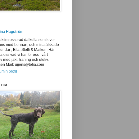
tina Hagström
aktintresserad dalkulla som lever
ans med Lennart, och mina älskade
undar , Eila, Steffi & Maiken. Här
ja oss vad vi har för oss i vårt
iv med jakt, träning och uteliv.
n Mail: ujjens@telia.com
 min profil
 Eila