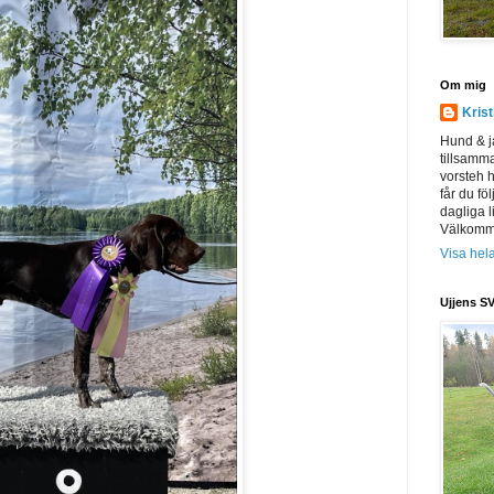
Om mig
Kris
Hund & j
tillsamm
vorsteh h
får du föl
dagliga l
Välkomme
Visa hela
Ujjens SV