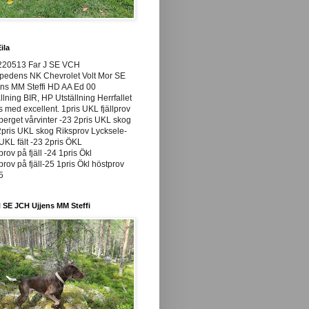
ila
220513 Far J SE VCH
pedens NK Chevrolet Volt Mor SE
ns MM Steffi HD AA Ed 00
llning BIR, HP Utställning Herrfallet
ss med excellent. 1pris UKL fjällprov
rget vårvinter -23 2pris UKL skog
pris UKL skog Riksprov Lycksele-
UKL fält -23 2pris ÖKL
prov på fjäll -24 1pris Ökl
prov på fjäll-25 1pris Ökl höstprov
25
 SE JCH Ujjens MM Steffi