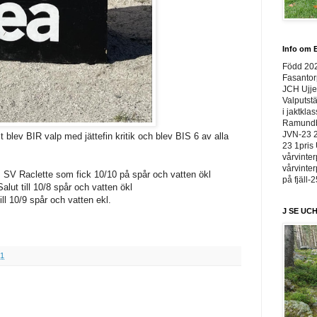
Info om E
Född 20
Fasantor
JCH Ujje
Valputstä
i jaktkla
Ramundbe
JVN-23 2
t blev BIR valp med jättefin kritik och blev BIS 6 av alla
23 1pris 
vårvinter
vårvinter
ns SV Raclette som fick 10/10 på spår och vatten ökl
på fjäll-
Salut till 10/8 spår och vatten ökl
till 10/9 spår och vatten ekl.
J SE UCH
31