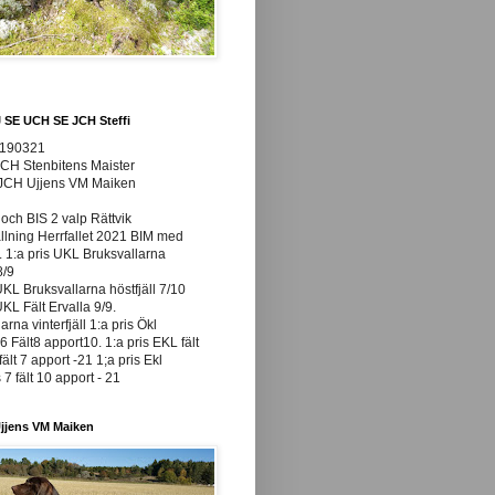
J SE UCH SE JCH Steffi
0190321
JCH Stenbitens Maister
 JCH Ujjens VM Maiken
och BIS 2 valp Rättvik
ällning Herrfallet 2021 BIM med
t. 1:a pris UKL Bruksvallarna
8/9
UKL Bruksvallarna höstfjäll 7/10
UKL Fält Ervalla 9/9.
arna vinterfjäll 1:a pris Ökl
 Fält8 apport10. 1:a pris EKL fält
fält 7 apport -21 1;a pris Ekl
7 fält 10 apport - 21
jjens VM Maiken