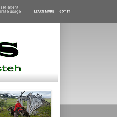
 user-agent
nerate usage
LEARN MORE
GOT IT