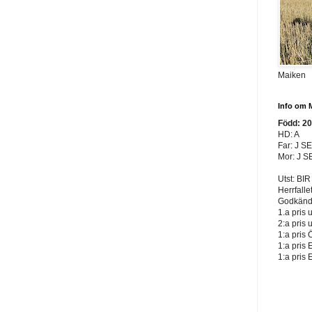
Maiken
Info om 
Född: 2
HD: A
Far: J S
Mor: J S
Utst: BIR
Herrfalle
Godkänd 
1.a pris 
2:a pris 
1:a pris 
1:a pris 
1:a pris 