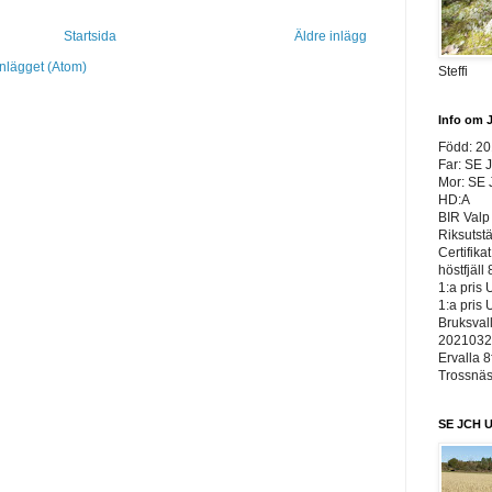
Startsida
Äldre inlägg
inlägget (Atom)
Steffi
Info om 
Född: 2
Far: SE 
Mor: SE
HD:A
BIR Valp 
Riksutst
Certifika
höstfjäll 
1:a pris 
1:a pris 
Bruksvall
20210326
Ervalla 8
Trossnäs 
SE JCH U