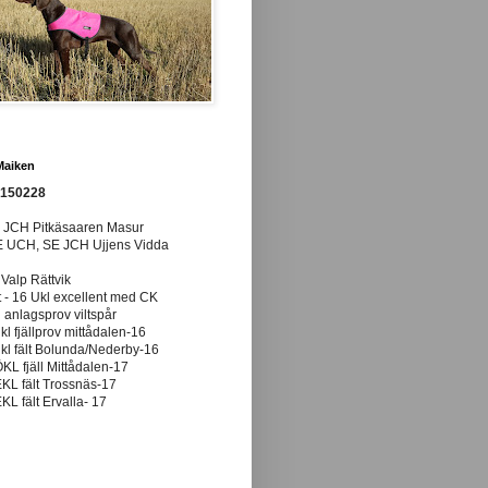
Maiken
0150228
E JCH Pitkäsaaren Masur
E UCH, SE JCH Ujjens Vidda
 Valp Rättvik
t - 16 Ukl excellent med CK
anlagsprov viltspår
ukl fjällprov mittådalen-16
ukl fält Bolunda/Nederby-16
ÖKL fjäll Mittådalen-17
EKL fält Trossnäs-17
EKL fält Ervalla- 17