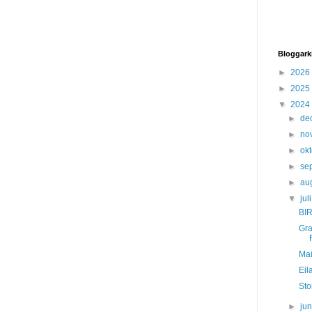
Bloggark
►
2026
►
2025
▼
2024
►
de
►
no
►
ok
►
se
►
au
▼
jul
BIR
Gra
Mai
Eil
Stor
►
ju