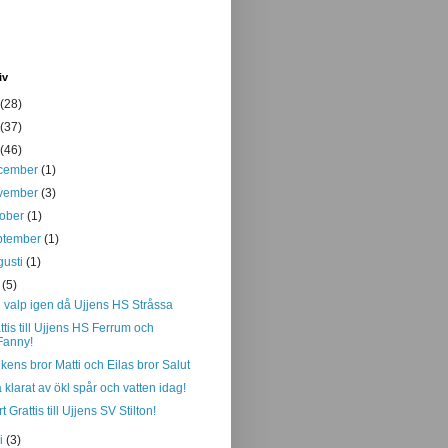
iv
(28)
(37)
(46)
cember
(1)
vember
(3)
tober
(1)
ptember
(1)
gusti
(1)
i
(5)
 valp igen då Ujjens HS Stråssa
ttis till Ujjens HS Ferrum och
Fanny!
kens bror Matti och Eilas bror Salut
a klarat av ökl spår och vatten idag!
t Grattis till Ujjens SV Stilton!
ni
(3)