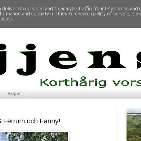
deliver its services and to analyze traffic. Your IP address and
formance and security metrics to ensure quality of service, ge
 abuse.
Valpar
 HS Ferrum och Fanny!