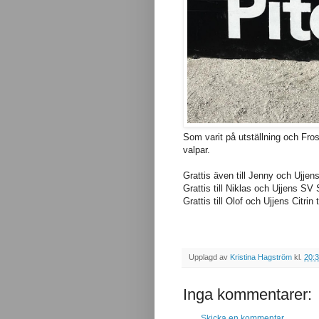
Som varit på utställning och Fros
valpar.
Grattis även till Jenny och Ujje
Grattis till Niklas och Ujjens SV 
Grattis till Olof och Ujjens Citrin 
Upplagd av
Kristina Hagström
kl.
20:
Inga kommentarer:
Skicka en kommentar