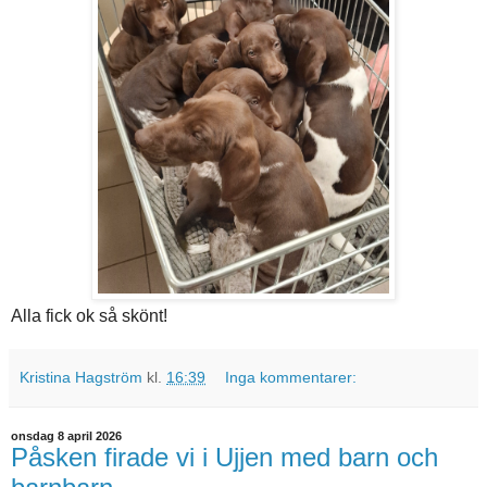
Alla fick ok så skönt!
Kristina Hagström
kl.
16:39
Inga kommentarer:
onsdag 8 april 2026
Påsken firade vi i Ujjen med barn och