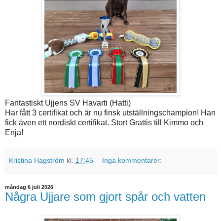
Fantastiskt Ujjens SV Havarti (Hatti)
Har fått 3 certifikat och är nu finsk utställningschampion! Han
fick även ett nordiskt certifikat. Stort Grattis till Kimmo och
Enja!
Kristina Hagström
kl.
17:45
Inga kommentarer:
måndag 6 juli 2026
Några Ujjare som gjort spår och vatten