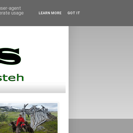
 user-agent
nerate usage
LEARN MORE
GOT IT