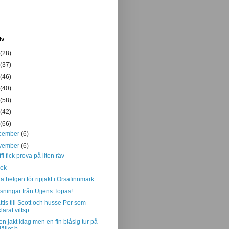
iv
(28)
(37)
(46)
(40)
(58)
(42)
(66)
cember
(6)
vember
(6)
ffi fick prova på liten räv
rek
ta helgen för ripjakt i Orsafinnmark.
sningar från Ujjens Topas!
ttis till Scott och husse Per som
klarat viltsp...
en jakt idag men en fin blåsig tur på
jället b...