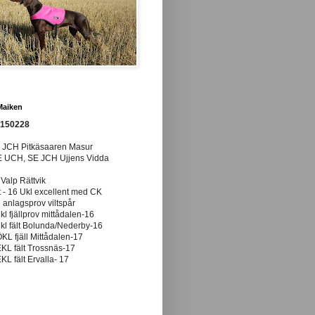
Maiken
0150228
E JCH Pitkäsaaren Masur
E UCH, SE JCH Ujjens Vidda
 Valp Rättvik
t - 16 Ukl excellent med CK
anlagsprov viltspår
ukl fjällprov mittådalen-16
ukl fält Bolunda/Nederby-16
ÖKL fjäll Mittådalen-17
EKL fält Trossnäs-17
EKL fält Ervalla- 17