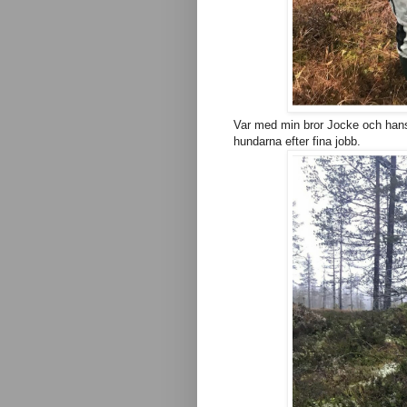
Var med min bror Jocke och hans
hundarna efter fina jobb.