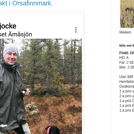
jakt i Orsafinnmark.
Maiken
Info om 
Född: 2
HD: A
Far: J S
Mor: J S
Utst: BIR
Herrfalle
Godkänd 
1.a pris 
2:a pris 
1:a pris 
1:a pris 
1:a pris 