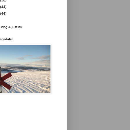
(58)
(44)
(44)
 idag & just nu
ärjedalen