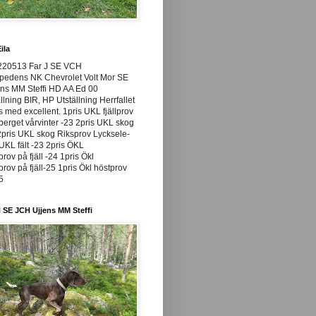
ila
220513 Far J SE VCH
pedens NK Chevrolet Volt Mor SE
ns MM Steffi HD AA Ed 00
llning BIR, HP Utställning Herrfallet
ss med excellent. 1pris UKL fjällprov
rget vårvinter -23 2pris UKL skog
pris UKL skog Riksprov Lycksele-
UKL fält -23 2pris ÖKL
prov på fjäll -24 1pris Ökl
prov på fjäll-25 1pris Ökl höstprov
25
 SE JCH Ujjens MM Steffi