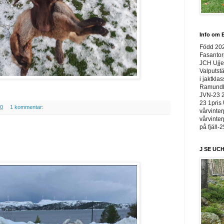
Info om E
Född 20
Fasantor
JCH Ujje
Valputstä
i jaktkla
Ramundbe
JVN-23 2
23 1pris 
30
1 kommentar:
vårvinter
vårvinter
på fjäll-
J SE UCH