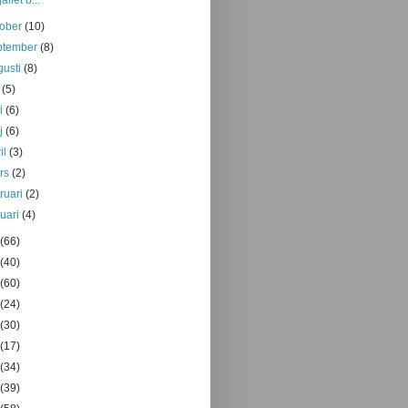
tober
(10)
ptember
(8)
gusti
(8)
i
(5)
ni
(6)
j
(6)
il
(3)
rs
(2)
bruari
(2)
nuari
(4)
(66)
(40)
(60)
(24)
(30)
(17)
(34)
(39)