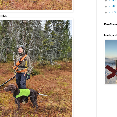
►
2011
►
2010
►
2009
 mig.
Besökare
Härliga H