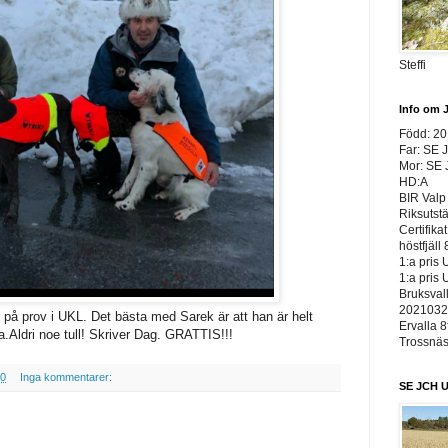
Steffi
Info om 
Född: 2
Far: SE 
Mor: SE
HD:A
BIR Valp 
Riksutst
Certifika
höstfjäll 
1:a pris 
1:a pris 
Bruksvall
20210326
is på prov i UKL. Det bästa med Sarek är att han är helt
Ervalla 8
a.Aldri noe tull! Skriver Dag. GRATTIS!!!
Trossnäs 
00
Inga kommentarer:
SE JCH U