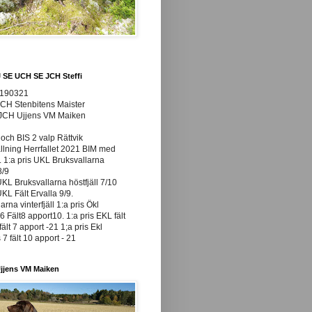
J SE UCH SE JCH Steffi
0190321
JCH Stenbitens Maister
 JCH Ujjens VM Maiken
och BIS 2 valp Rättvik
ällning Herrfallet 2021 BIM med
t. 1:a pris UKL Bruksvallarna
8/9
UKL Bruksvallarna höstfjäll 7/10
UKL Fält Ervalla 9/9.
arna vinterfjäll 1:a pris Ökl
 Fält8 apport10. 1:a pris EKL fält
fält 7 apport -21 1;a pris Ekl
7 fält 10 apport - 21
jjens VM Maiken