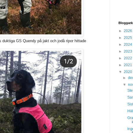
Bloggark
►
2026
►
2025
 duktiga GS Quendy på jakt och jodå ripor hittade
►
2024
►
2023
►
2022
►
2021
▼
2020
►
de
▼
no
Ste
Sa
Sis
Häl
Gra
Ing
f