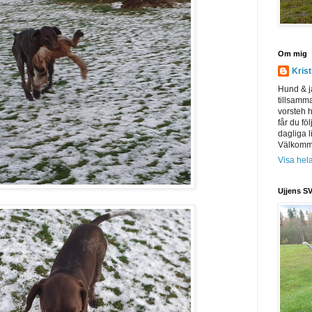
Om mig
Kris
Hund & j
tillsamm
vorsteh h
får du föl
dagliga l
Välkomme
Visa hela
Ujjens SV