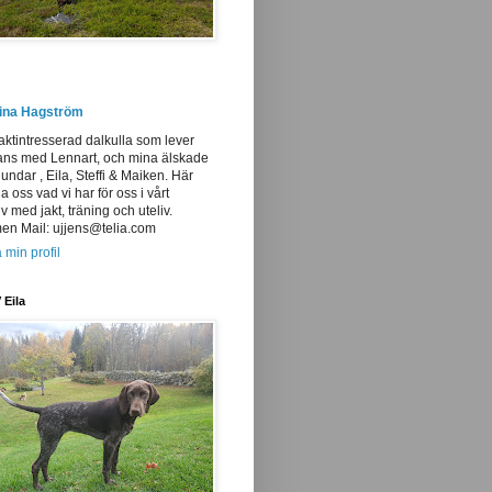
tina Hagström
aktintresserad dalkulla som lever
ans med Lennart, och mina älskade
undar , Eila, Steffi & Maiken. Här
ja oss vad vi har för oss i vårt
iv med jakt, träning och uteliv.
n Mail: ujjens@telia.com
 min profil
 Eila