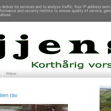
deliver its services and to analyze traffic. Your IP address and
formance and security metrics to ensure quality of service, ge
 abuse.
Valpar
liten räv