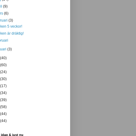
il
(9)
rs
(6)
bruari
(3)
ken 5 veckor!
ken är dräktig!
ruari
nuari
(3)
(40)
(60)
(24)
(30)
(17)
(34)
(39)
(58)
(44)
(44)
 idag & just nu