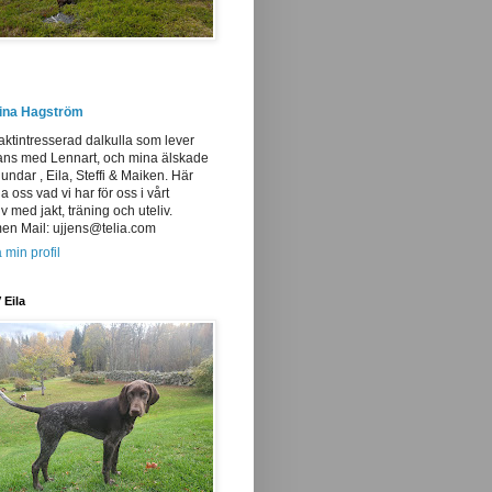
tina Hagström
aktintresserad dalkulla som lever
ans med Lennart, och mina älskade
undar , Eila, Steffi & Maiken. Här
ja oss vad vi har för oss i vårt
iv med jakt, träning och uteliv.
n Mail: ujjens@telia.com
 min profil
 Eila