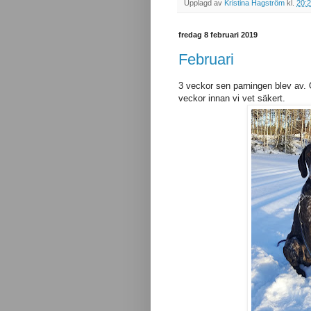
Upplagd av
Kristina Hagström
kl.
20:
fredag 8 februari 2019
Februari
3 veckor sen parningen blev av. O
veckor innan vi vet säkert.