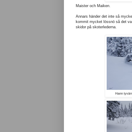
Maister och Maiken.
Annars händer det inte så mycket 
kommit mycket lössnö så det var 
skidor på skoterlederna.
Hann tyvärr 