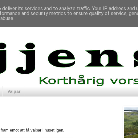
deliver its services and to analyze traffic. Your IP address and
formance and security metrics to ensure quality of service, ge
 abuse.
Valpar
ram emot att få valpar i huset igen.