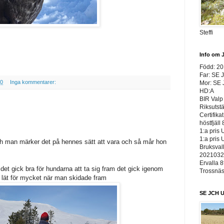
Steffi
Info om 
Född: 2
Far: SE 
10
Inga kommentarer:
Mor: SE
HD:A
BIR Valp 
Riksutst
Certifika
höstfjäll 
1:a pris 
1:a pris 
ch man märker det på hennes sätt att vara och så mår hon
Bruksvall
20210326
Ervalla 8
så det gick bra för hundarna att ta sig fram det gick igenom
Trossnäs 
et lät för mycket när man skidade fram
SE JCH U