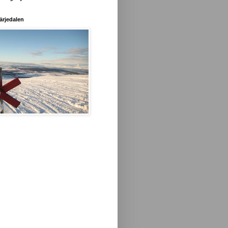
ärjedalen