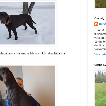
Om mig
Kris
Hund & j
tillsamm
vorsteh h
får du föl
dagliga l
Välkomme
Macallan och lillmatte Ida som kört dragtävling i
Visa hela
Ujjens SV