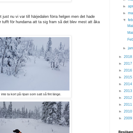
►
apr
►
ma
just nu vi var till härjedalen förra helgen men det hade
▼
fe
tufft för hundarna att ta sig fram så det blev mest att åka
Mai
Mai
Feb
►
ja
►
2018
►
2017
►
2016
►
2015
►
2014
►
2013
inte ta kort på ripan som satt så fint länge.
►
2012
►
2011
►
2010
►
2009
Besökare