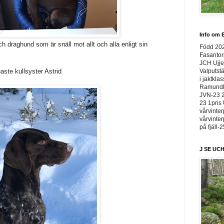
Info om E
h draghund som är snäll mot allt och alla enligt sin
Född 20
Fasantor
JCH Ujje
Valputstä
aste kullsyster Astrid
i jaktkla
Ramundbe
JVN-23 2
23 1pris 
vårvinter
vårvinter
på fjäll-
J SE UCH