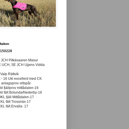
Maiken
0150228
E JCH Pitkäsaaren Masur
E UCH, SE JCH Ujjens Vidda
 Valp Rättvik
t - 16 Ukl excellent med CK
anlagsprov viltspår
ukl fjällprov mittådalen-16
ukl fält Bolunda/Nederby-16
ÖKL fjäll Mittådalen-17
EKL fält Trossnäs-17
EKL fält Ervalla- 17