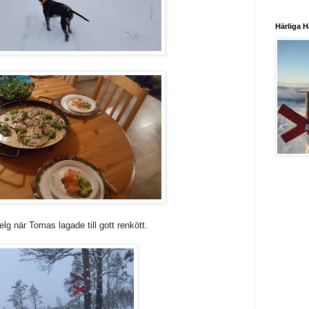
Härliga H
g när Tomas lagade till gott renkött.