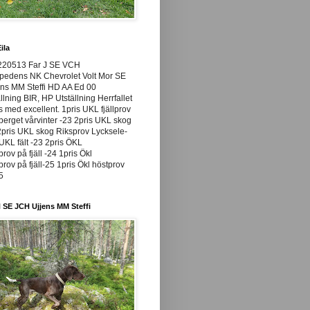
ila
220513 Far J SE VCH
pedens NK Chevrolet Volt Mor SE
ns MM Steffi HD AA Ed 00
llning BIR, HP Utställning Herrfallet
ss med excellent. 1pris UKL fjällprov
rget vårvinter -23 2pris UKL skog
pris UKL skog Riksprov Lycksele-
UKL fält -23 2pris ÖKL
prov på fjäll -24 1pris Ökl
prov på fjäll-25 1pris Ökl höstprov
25
 SE JCH Ujjens MM Steffi