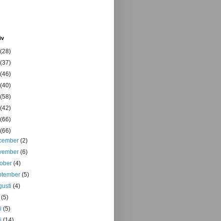
iv
(28)
(37)
(46)
(40)
(58)
(42)
(66)
(66)
cember
(2)
vember
(6)
tober
(4)
ptember
(5)
gusti
(4)
i
(5)
ni
(5)
j
(14)