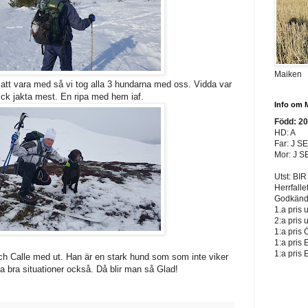
Maiken
 att vara med så vi tog alla 3 hundarna med oss. Vidda var
ck jakta mest. En ripa med hem iaf.
Info om 
Född: 2
HD: A
Far: J S
Mor: J S
Utst: BIR
Herrfalle
Godkänd 
1.a pris 
2:a pris 
1:a pris 
1:a pris 
1:a pris 
ch Calle med ut. Han är en stark hund som som inte viker
ågra bra situationer också. Då blir man så Glad!