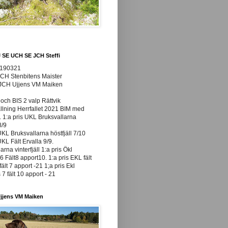
J SE UCH SE JCH Steffi
0190321
JCH Stenbitens Maister
 JCH Ujjens VM Maiken
och BIS 2 valp Rättvik
ällning Herrfallet 2021 BIM med
t. 1:a pris UKL Bruksvallarna
8/9
UKL Bruksvallarna höstfjäll 7/10
UKL Fält Ervalla 9/9.
arna vinterfjäll 1:a pris Ökl
 Fält8 apport10. 1:a pris EKL fält
fält 7 apport -21 1;a pris Ekl
7 fält 10 apport - 21
jjens VM Maiken