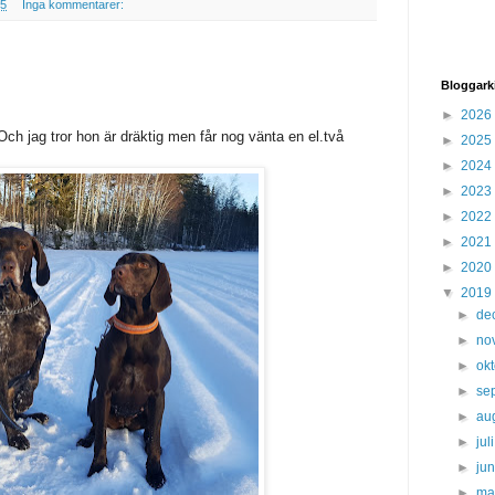
25
Inga kommentarer:
Bloggark
►
2026
ch jag tror hon är dräktig men får nog vänta en el.två
►
2025
►
2024
►
2023
►
2022
►
2021
►
2020
▼
2019
►
de
►
no
►
ok
►
se
►
au
►
jul
►
ju
►
ma