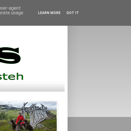
 user-agent
nerate usage
LEARN MORE
GOT IT