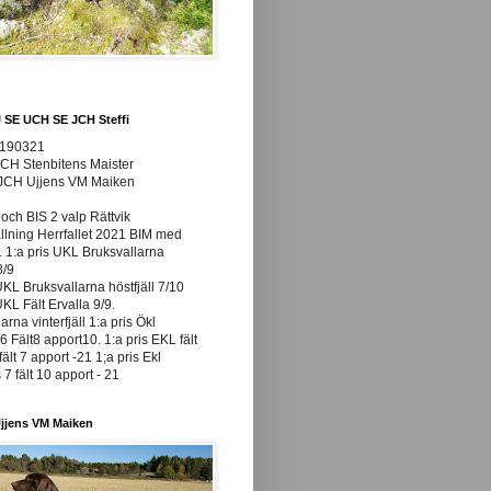
J SE UCH SE JCH Steffi
0190321
JCH Stenbitens Maister
 JCH Ujjens VM Maiken
och BIS 2 valp Rättvik
ällning Herrfallet 2021 BIM med
t. 1:a pris UKL Bruksvallarna
8/9
UKL Bruksvallarna höstfjäll 7/10
UKL Fält Ervalla 9/9.
arna vinterfjäll 1:a pris Ökl
 Fält8 apport10. 1:a pris EKL fält
fält 7 apport -21 1;a pris Ekl
7 fält 10 apport - 21
jjens VM Maiken