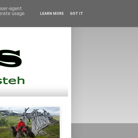
 user-agent
nerate usage
LEARN MORE
GOT IT