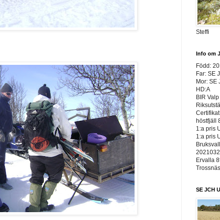
Steffi
Info om 
Född: 2
Far: SE 
Mor: SE
HD:A
BIR Valp 
Riksutst
Certifika
höstfjäll 
1:a pris 
1:a pris 
Bruksvall
20210326
Ervalla 8
Trossnäs 
SE JCH U