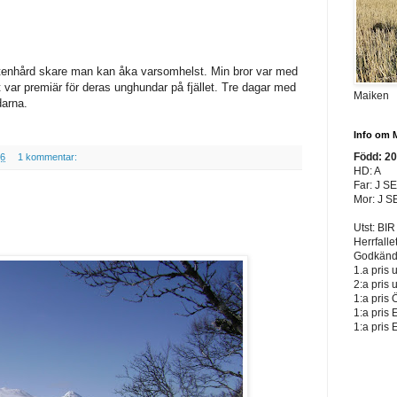
 Stenhård skare man kan åka varsomhelst. Min bror var med
t var premiär för deras unghundar på fjället. Tre dagar med
Maiken
darna.
Info om 
Född: 2
56
1 kommentar:
HD: A
Far: J S
Mor: J S
Utst: BIR
Herrfalle
Godkänd 
1.a pris 
2:a pris 
1:a pris 
1:a pris 
1:a pris 