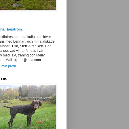
tina Hagström
aktintresserad dalkulla som lever
ans med Lennart, och mina älskade
undar , Eila, Steffi & Maiken. Här
ja oss vad vi har för oss i vårt
iv med jakt, träning och uteliv.
n Mail: ujjens@telia.com
 min profil
 Eila