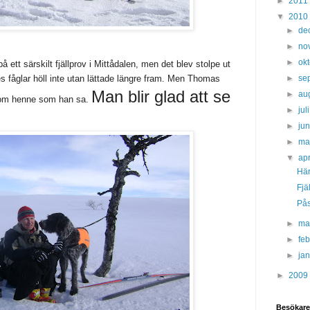
►
2011
▼
2010
►
de
►
no
►
ok
ett särskilt fjällprov i Mittådalen, men det blev stolpe ut
►
se
s fåglar höll inte utan lättade längre fram. Men Thomas
Man blir glad att se
►
au
 om henne som han sa.
►
jul
►
ju
►
ma
▼
apr
Här
Fjä
På
►
ma
►
fe
►
ja
►
2009
Besökare