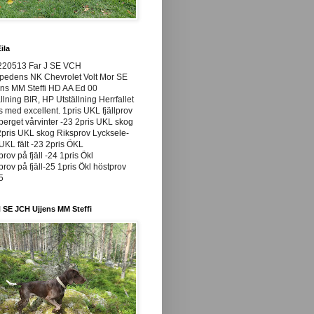
ila
220513 Far J SE VCH
pedens NK Chevrolet Volt Mor SE
ns MM Steffi HD AA Ed 00
llning BIR, HP Utställning Herrfallet
ss med excellent. 1pris UKL fjällprov
rget vårvinter -23 2pris UKL skog
pris UKL skog Riksprov Lycksele-
UKL fält -23 2pris ÖKL
prov på fjäll -24 1pris Ökl
prov på fjäll-25 1pris Ökl höstprov
25
 SE JCH Ujjens MM Steffi