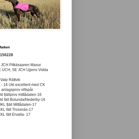
Maiken
0150228
E JCH Pitkäsaaren Masur
E UCH, SE JCH Ujjens Vidda
 Valp Rättvik
t - 16 Ukl excellent med CK
anlagsprov viltspår
ukl fjällprov mittådalen-16
ukl fält Bolunda/Nederby-16
ÖKL fjäll Mittådalen-17
EKL fält Trossnäs-17
EKL fält Ervalla- 17