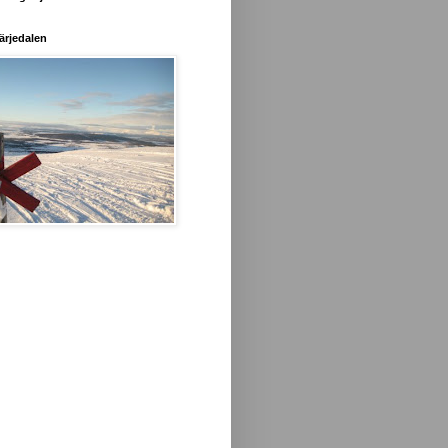
ärjedalen