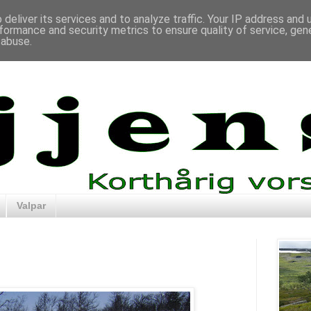
deliver its services and to analyze traffic. Your IP address and
formance and security metrics to ensure quality of service, ge
 abuse.
Valpar