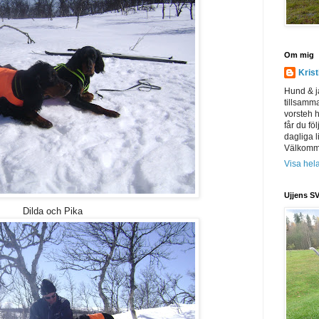
Om mig
Kris
Hund & j
tillsamm
vorsteh h
får du föl
dagliga l
Välkomme
Visa hela
Ujjens SV
Dilda och Pika