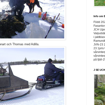
Info om E
Född 20
Fasantor
JCH Ujje
Valputstä
i jaktkla
Ramundbe
nart och Thomas med Adilla.
JVN-23 2
23 1pris 
vårvinter
vårvinter
på fjäll-
J SE UCH