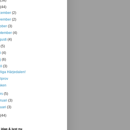
(58)
(44)
cember
(2)
vember
(2)
tober
(3)
ptember
(4)
gusti
(4)
i
(5)
ni
(4)
j
(6)
il
(3)
liga Härjedalen!
llprov
sken
rs
(5)
bruari
(3)
nuari
(3)
(44)
 idag & just nu