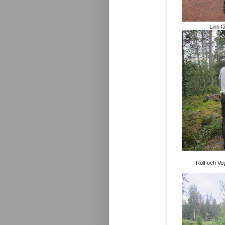
Linn f
Rolf och Ve