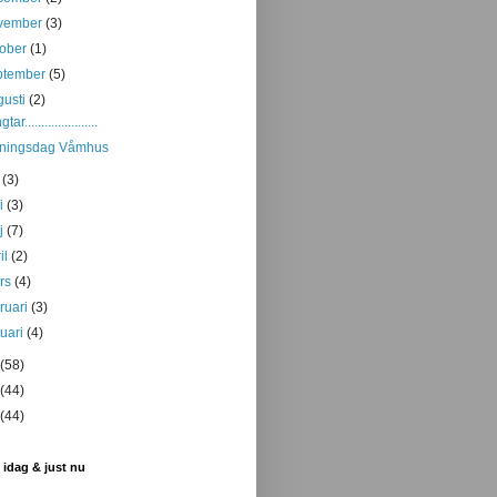
vember
(3)
tober
(1)
ptember
(5)
gusti
(2)
ar......................
äningsdag Våmhus
i
(3)
ni
(3)
j
(7)
il
(2)
rs
(4)
bruari
(3)
nuari
(4)
(58)
(44)
(44)
 idag & just nu