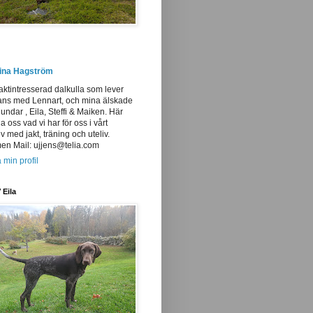
tina Hagström
aktintresserad dalkulla som lever
ans med Lennart, och mina älskade
undar , Eila, Steffi & Maiken. Här
ja oss vad vi har för oss i vårt
iv med jakt, träning och uteliv.
n Mail: ujjens@telia.com
 min profil
 Eila