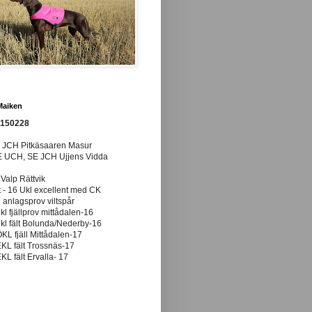
Maiken
0150228
E JCH Pitkäsaaren Masur
E UCH, SE JCH Ujjens Vidda
 Valp Rättvik
t - 16 Ukl excellent med CK
anlagsprov viltspår
ukl fjällprov mittådalen-16
ukl fält Bolunda/Nederby-16
ÖKL fjäll Mittådalen-17
EKL fält Trossnäs-17
EKL fält Ervalla- 17