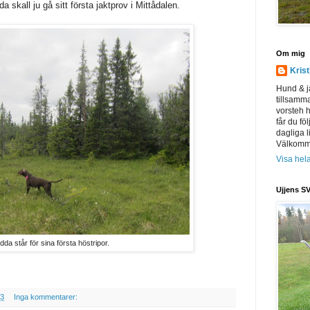
da skall ju gå sitt första jaktprov i Mittådalen.
Om mig
Kris
Hund & j
tillsamm
vorsteh h
får du föl
dagliga l
Välkomme
Visa hela
Ujjens SV
dda står för sina första höstripor.
13
Inga kommentarer: