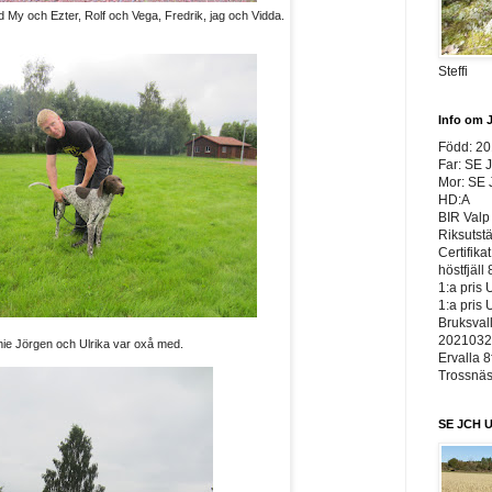
d My och Ezter, Rolf och Vega, Fredrik, jag och Vidda.
Steffi
Info om 
Född: 2
Far: SE 
Mor: SE
HD:A
BIR Valp 
Riksutst
Certifika
höstfjäll 
1:a pris 
1:a pris 
Bruksvall
20210326
nie Jörgen och Ulrika var oxå med.
Ervalla 8
Trossnäs 
SE JCH U