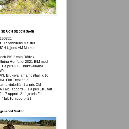
J SE UCH SE JCH Steffi
0190321
JCH Stenbitens Maister
 JCH Ujjens VM Maiken
och BIS 2 valp Rättvik
ällning Herrfallet 2021 BIM med
t. 1:a pris UKL Bruksvallarna
8/9
UKL Bruksvallarna höstfjäll 7/10
UKL Fält Ervalla 9/9.
arna vinterfjäll 1:a pris Ökl
 Fält8 apport10. 1:a pris EKL fält
fält 7 apport -21 1;a pris Ekl
7 fält 10 apport - 21
jjens VM Maiken