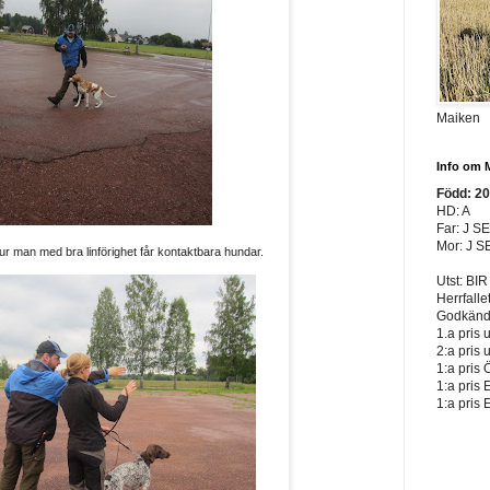
Maiken
Info om 
Född: 2
HD: A
Far: J S
Mor: J S
ur man med bra linförighet får kontaktbara hundar.
Utst: BIR
Herrfalle
Godkänd 
1.a pris 
2:a pris 
1:a pris 
1:a pris 
1:a pris 