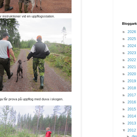
år instruktioner vid en uppflogsstation.
Bloggark
►
2026
►
2025
►
2024
►
2023
►
2022
►
2021
►
2020
►
2019
►
2018
►
2017
ga får prova på uppflog med duva i skogen.
►
2016
►
2015
►
2014
►
2013
▼
2012
►
de