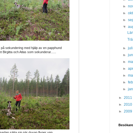
►
no
►
ok
►
se
▼
au
Längt
Tr
va på sekundering med hjälp av en papphund
►
jul
et Birgitta och Atlas som sekunderar......
►
ju
►
ma
►
apr
►
ma
►
fe
►
ja
►
2011
►
2010
►
2009
Besökare
t sedan sätta sig när duvan flyger upp.