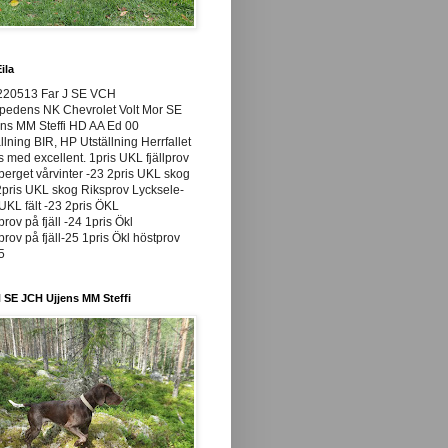
ila
220513 Far J SE VCH
pedens NK Chevrolet Volt Mor SE
ns MM Steffi HD AA Ed 00
llning BIR, HP Utställning Herrfallet
ss med excellent. 1pris UKL fjällprov
rget vårvinter -23 2pris UKL skog
pris UKL skog Riksprov Lycksele-
UKL fält -23 2pris ÖKL
prov på fjäll -24 1pris Ökl
prov på fjäll-25 1pris Ökl höstprov
25
 SE JCH Ujjens MM Steffi