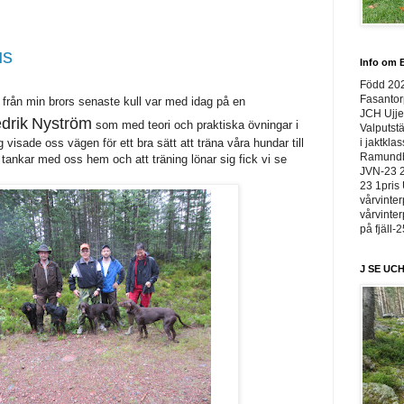
us
Info om E
Född 20
Fasantor
från min brors senaste kull var med idag på en
JCH Ujje
drik
Nyström
som med teori och praktiska övningar i
Valputstä
visade oss vägen för ett bra sätt att träna våra hundar till
i jaktkla
Ramundbe
 tankar med oss hem och att träning lönar sig fick vi se
JVN-23 2
23 1pris 
vårvinter
vårvinter
på fjäll-
J SE UCH