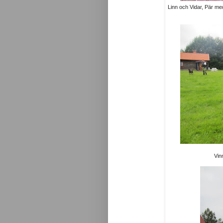
Linn och Vidar, Pär me
Vin