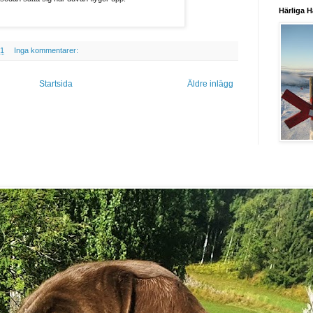
Härliga H
01
Inga kommentarer:
Startsida
Äldre inlägg