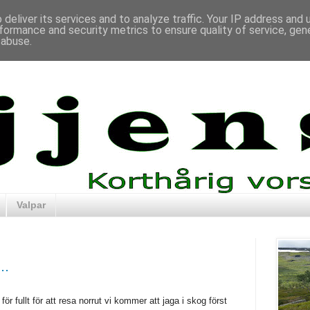
deliver its services and to analyze traffic. Your IP address and
formance and security metrics to ensure quality of service, ge
 abuse.
Valpar
..
r fullt för att resa norrut vi kommer att jaga i skog först