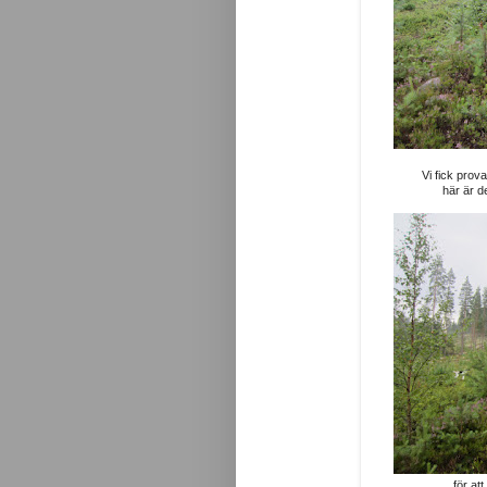
Vi fick pro
här är d
för at