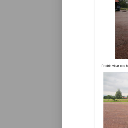
Fredrik visar oss h