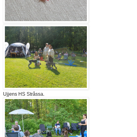
Ujjens HS Stråssa.