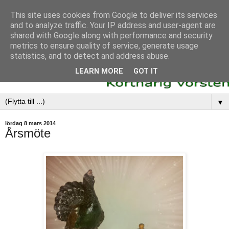
This site uses cookies from Google to deliver its services
and to analyze traffic. Your IP address and user-agent are
shared with Google along with performance and security
metrics to ensure quality of service, generate usage
statistics, and to detect and address abuse.
LEARN MORE
GOT IT
▼
lördag 8 mars 2014
Årsmöte