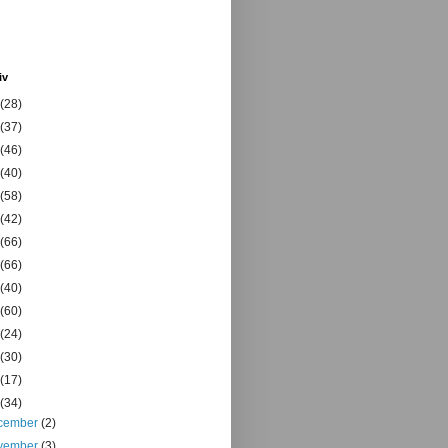
iv
(28)
(37)
(46)
(40)
(58)
(42)
(66)
(66)
(40)
(60)
(24)
(30)
(17)
(34)
cember
(2)
vember
(3)