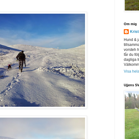
Om mig
Kris
Hund & j
tillsamm
vorsteh h
får du föl
dagliga l
Välkomme
Visa hela
Ujjens SV