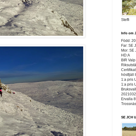
Steffi
Info om 
Född: 2
Far: SE 
Mor: SE
HD:A
BIR Valp 
Riksutst
Certifika
höstfjäll 
1:a pris 
1:a pris 
Bruksvall
20210326
Ervalla 8
Trossnäs 
SE JCH U