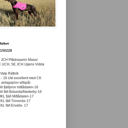
Maiken
0150228
E JCH Pitkäsaaren Masur
E UCH, SE JCH Ujjens Vidda
 Valp Rättvik
t - 16 Ukl excellent med CK
anlagsprov viltspår
ukl fjällprov mittådalen-16
ukl fält Bolunda/Nederby-16
ÖKL fjäll Mittådalen-17
EKL fält Trossnäs-17
EKL fält Ervalla- 17