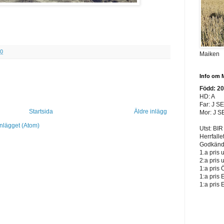
40
Maiken
Info om 
Född: 2
HD: A
Far: J S
Startsida
Äldre inlägg
Mor: J S
inlägget (Atom)
Utst: BIR
Herrfalle
Godkänd 
1.a pris 
2:a pris 
1:a pris 
1:a pris 
1:a pris 