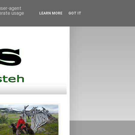
 user-agent
nerate usage
LEARN MORE
GOT IT