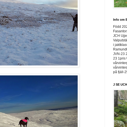
Info om E
Född 20
Fasantor
JCH Ujje
Valputstä
i jaktkla
Ramundbe
JVN-23 2
23 1pris 
vårvinter
vårvinter
på fjäll-
J SE UCH