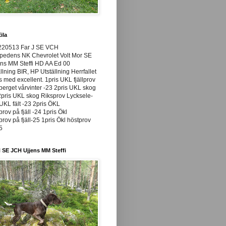
ila
220513 Far J SE VCH
pedens NK Chevrolet Volt Mor SE
ns MM Steffi HD AA Ed 00
llning BIR, HP Utställning Herrfallet
ss med excellent. 1pris UKL fjällprov
rget vårvinter -23 2pris UKL skog
pris UKL skog Riksprov Lycksele-
UKL fält -23 2pris ÖKL
prov på fjäll -24 1pris Ökl
prov på fjäll-25 1pris Ökl höstprov
25
 SE JCH Ujjens MM Steffi