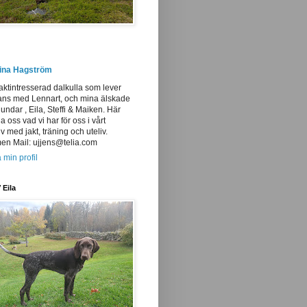
tina Hagström
aktintresserad dalkulla som lever
ans med Lennart, och mina älskade
undar , Eila, Steffi & Maiken. Här
ja oss vad vi har för oss i vårt
iv med jakt, träning och uteliv.
n Mail: ujjens@telia.com
 min profil
 Eila