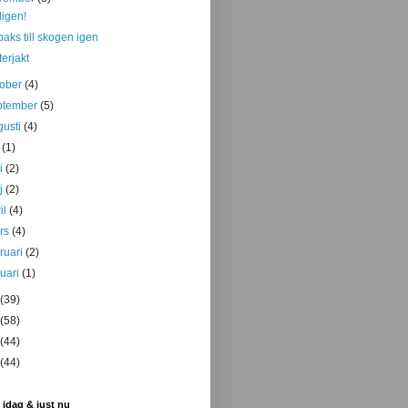
ligen!
lbaks till skogen igen
terjakt
tober
(4)
ptember
(5)
gusti
(4)
i
(1)
ni
(2)
j
(2)
il
(4)
rs
(4)
bruari
(2)
nuari
(1)
(39)
(58)
(44)
(44)
 idag & just nu