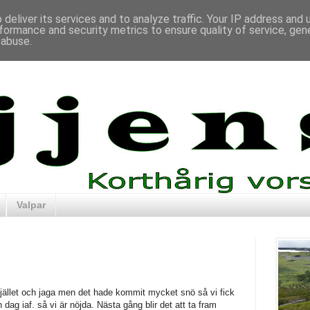
deliver its services and to analyze traffic. Your IP address and
formance and security metrics to ensure quality of service, ge
 abuse.
Valpar
å fjället och jaga men det hade kommit mycket snö så vi fick
 dag iaf. så vi är nöjda. Nästa gång blir det att ta fram