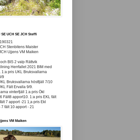
J SE UCH SE JCH Steffi
0190321
JCH Stenbitens Maister
 JCH Ujjens VM Maiken
och BIS 2 valp Rättvik
ällning Herrfallet 2021 BIM med
t. 1:a pris UKL Bruksvallarna
8/9
UKL Bruksvallarna höstfjäll 7/10
UKL Fält Ervalla 9/9.
arna vinterfjäll 1:a pris Ökl
 Fält8 apport10. 1:a pris EKL fält
fält 7 apport -21 1;a pris Ekl
7 fält 10 apport - 21
jjens VM Maiken