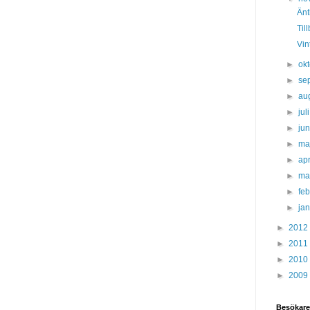
Änt
Til
Vin
►
ok
►
se
►
au
►
jul
►
ju
►
ma
►
apr
►
ma
►
fe
►
ja
►
2012
►
2011
►
2010
►
2009
Besökare