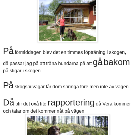
På
förmiddagen blev det en timmes löpträning i skogen,
gå
bakom
då passar jag på att träna hundarna på att
på stigar i skogen.
På
skogsbilvägar får dom springa före men inte av vägen.
Då
rapportering
blir det oxå lite
då Vera kommer
och talar om det kommer nåt på vägen.