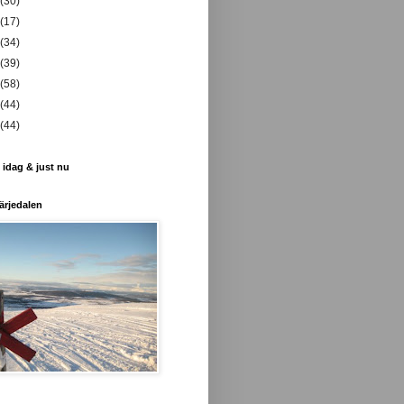
(30)
(17)
(34)
(39)
(58)
(44)
(44)
 idag & just nu
ärjedalen