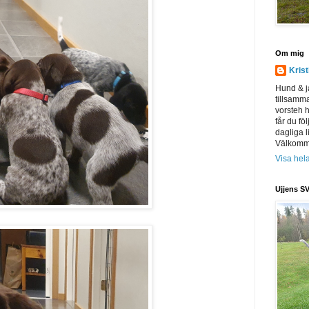
Om mig
Kris
Hund & j
tillsamm
vorsteh h
får du föl
dagliga l
Välkomme
Visa hela
Ujjens SV