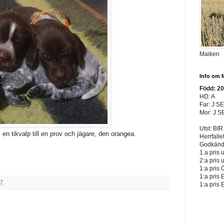
Maiken
Info om 
Född: 2
HD: A
Far: J S
Mor: J S
Utst: BIR
s en tikvalp till en prov och jägare, den orangea.
Herrfalle
Godkänd 
1.a pris 
2:a pris 
1:a pris 
1:a pris 
17
1:a pris 