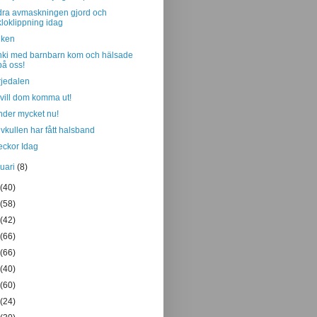
ra avmaskningen gjord och
kloklippning idag
iken
ki med barnbarn kom och hälsade
på oss!
jedalen
vill dom komma ut!
der mycket nu!
vkullen har fått halsband
eckor Idag
nuari
(8)
(40)
(58)
(42)
(66)
(66)
(40)
(60)
(24)