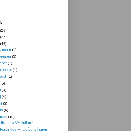
iv
(28)
(37)
(46)
cember
(1)
vember
(3)
tober
(1)
ptember
(1)
gusti
(1)
i
(5)
ni
(3)
j
(4)
il
(3)
rs
(6)
bruari
(10)
ttis bästa VM kullen !
börjar dom vilja gå ut på snön