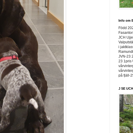
Info om E
Född 20
Fasantor
JCH Ujje
Valputstä
i jaktkla
Ramundbe
JVN-23 2
23 1pris 
vårvinter
vårvinter
på fjäll-
J SE UCH