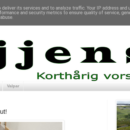
deliver its services and to analyze traffic. Your IP address and
formance and security metrics to ensure quality of service, ge
 abuse.
Valpar
ut!