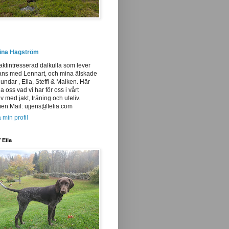
tina Hagström
aktintresserad dalkulla som lever
ans med Lennart, och mina älskade
undar , Eila, Steffi & Maiken. Här
ja oss vad vi har för oss i vårt
iv med jakt, träning och uteliv.
n Mail: ujjens@telia.com
 min profil
 Eila