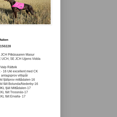
Maiken
0150228
E JCH Pitkäsaaren Masur
E UCH, SE JCH Ujjens Vidda
 Valp Rättvik
t - 16 Ukl excellent med CK
anlagsprov viltspår
ukl fjällprov mittådalen-16
ukl fält Bolunda/Nederby-16
ÖKL fjäll Mittådalen-17
EKL fält Trossnäs-17
EKL fält Ervalla- 17