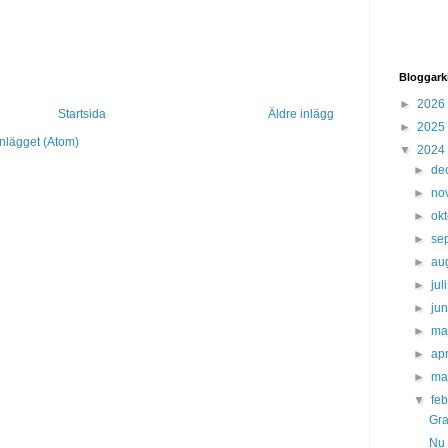
Bloggark
►
2026
Startsida
Äldre inlägg
►
2025
inlägget (Atom)
▼
2024
►
de
►
no
►
ok
►
se
►
au
►
jul
►
ju
►
ma
►
apr
►
ma
▼
fe
Gra
Nu 