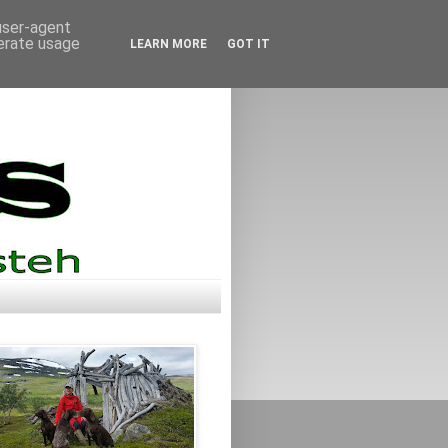
 user-agent
nerate usage
LEARN MORE
GOT IT