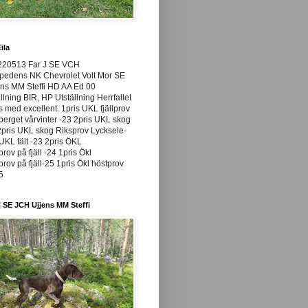
ila
220513 Far J SE VCH
pedens NK Chevrolet Volt Mor SE
ns MM Steffi HD AA Ed 00
llning BIR, HP Utställning Herrfallet
ss med excellent. 1pris UKL fjällprov
rget vårvinter -23 2pris UKL skog
pris UKL skog Riksprov Lycksele-
UKL fält -23 2pris ÖKL
prov på fjäll -24 1pris Ökl
prov på fjäll-25 1pris Ökl höstprov
25
 SE JCH Ujjens MM Steffi