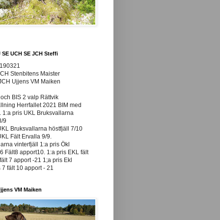
J SE UCH SE JCH Steffi
0190321
JCH Stenbitens Maister
 JCH Ujjens VM Maiken
och BIS 2 valp Rättvik
ällning Herrfallet 2021 BIM med
t. 1:a pris UKL Bruksvallarna
8/9
UKL Bruksvallarna höstfjäll 7/10
UKL Fält Ervalla 9/9.
arna vinterfjäll 1:a pris Ökl
 Fält8 apport10. 1:a pris EKL fält
fält 7 apport -21 1;a pris Ekl
7 fält 10 apport - 21
jjens VM Maiken