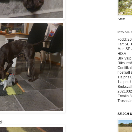
Steffi
Info om 
Född: 2
Far: SE 
Mor: SE
HD:A
BIR Valp 
Riksutst
Certifika
höstfjäll 
1:a pris 
1:a pris 
Bruksvall
20210326
Ervalla 8
Trossnäs 
SE JCH U
ill.