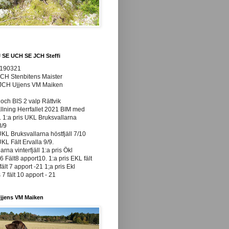
J SE UCH SE JCH Steffi
0190321
JCH Stenbitens Maister
 JCH Ujjens VM Maiken
och BIS 2 valp Rättvik
ällning Herrfallet 2021 BIM med
t. 1:a pris UKL Bruksvallarna
8/9
UKL Bruksvallarna höstfjäll 7/10
UKL Fält Ervalla 9/9.
arna vinterfjäll 1:a pris Ökl
 Fält8 apport10. 1:a pris EKL fält
fält 7 apport -21 1;a pris Ekl
7 fält 10 apport - 21
jjens VM Maiken