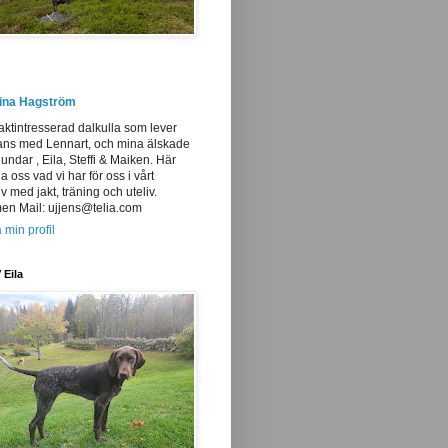
tina Hagström
aktintresserad dalkulla som lever
ans med Lennart, och mina älskade
undar , Eila, Steffi & Maiken. Här
ja oss vad vi har för oss i vårt
iv med jakt, träning och uteliv.
n Mail: ujjens@telia.com
 min profil
 Eila