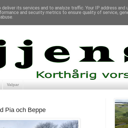
deliver its services and to analyze traffic. Your IP address and
formance and security metrics to ensure quality of service, ge
 abuse.
Valpar
ed Pia och Beppe