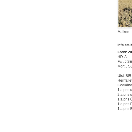
Maiken
Info om 
Född: 2
HD: A
Far: J S
Mor: J S
Utst: BIR
Herrfalle
Godkänd 
1.a pris 
2:a pris 
1:a pris 
1:a pris 
1:a pris 