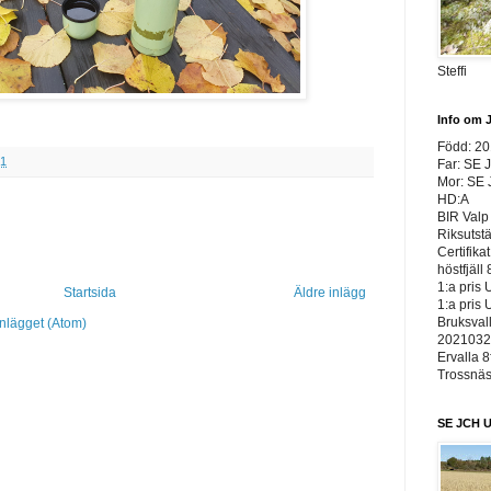
Steffi
Info om 
Född: 2
21
Far: SE 
Mor: SE
HD:A
BIR Valp 
Riksutst
Certifika
höstfjäll 
1:a pris 
Startsida
Äldre inlägg
1:a pris 
Bruksvall
inlägget (Atom)
20210326
Ervalla 8
Trossnäs 
SE JCH U