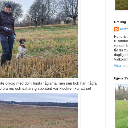
Om mig
Kris
Hund & j
tillsamm
vorsteh h
får du föl
dagliga l
Välkomme
Visa hela
Ujjens SV
 lite olydig med dom första fåglarna men sen fick han några
d bra res och satte sig spontant var klockren kul att se!