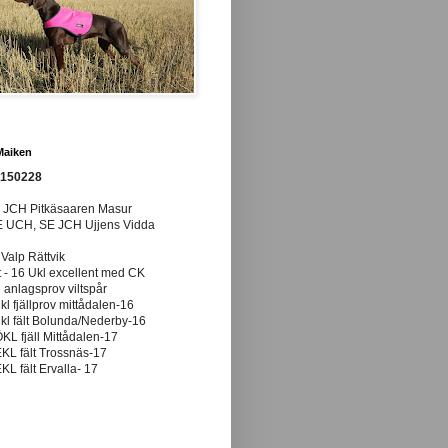
Maiken
0150228
E JCH Pitkäsaaren Masur
E UCH, SE JCH Ujjens Vidda
 Valp Rättvik
t - 16 Ukl excellent med CK
anlagsprov viltspår
ukl fjällprov mittådalen-16
ukl fält Bolunda/Nederby-16
ÖKL fjäll Mittådalen-17
EKL fält Trossnäs-17
EKL fält Ervalla- 17