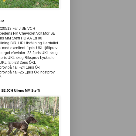
ila
220513 Far J SE VCH
pedens NK Chevrolet Volt Mor SE
ns MM Steffi HD AA Ed 00
llning BIR, HP Utställning Herrfallet
ss med excellent. 1pris UKL fjällprov
rget vårvinter -23 2pris UKL skog
pris UKL skog Riksprov Lycksele-
UKL fält -23 2pris ÖKL
prov på fjäll -24 1pris Ökl
prov på fjäll-25 1pris Ökl höstprov
25
 SE JCH Ujjens MM Steffi