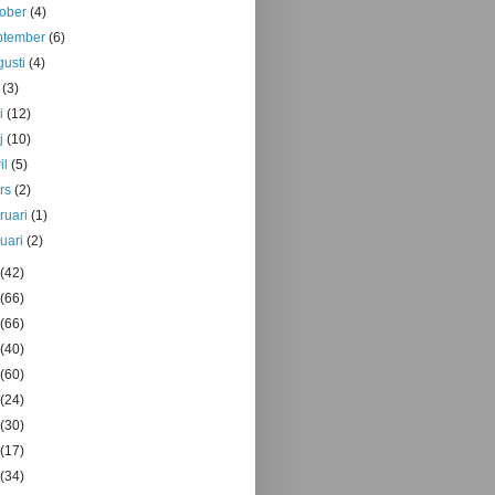
tober
(4)
ptember
(6)
gusti
(4)
i
(3)
ni
(12)
j
(10)
il
(5)
rs
(2)
bruari
(1)
nuari
(2)
(42)
(66)
(66)
(40)
(60)
(24)
(30)
(17)
(34)