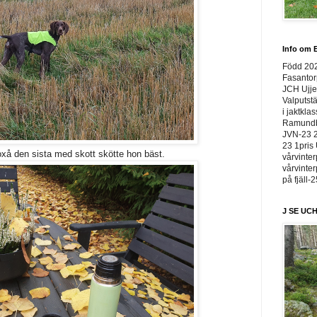
Info om E
Född 20
Fasantor
JCH Ujje
Valputstä
i jaktkla
Ramundbe
JVN-23 2
23 1pris 
 oxå den sista med skott skötte hon bäst.
vårvinter
vårvinter
på fjäll-
J SE UCH