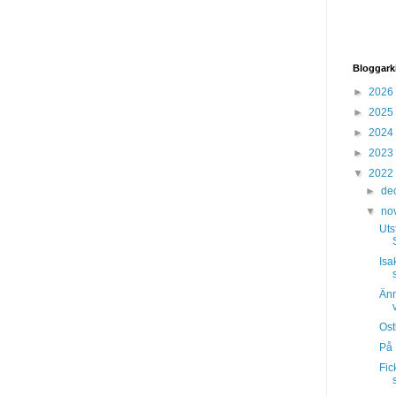
Bloggark
►
2026
►
2025
►
2024
►
2023
▼
2022
►
de
▼
no
Uts
Isa
Änn
Ost
På 
Fic