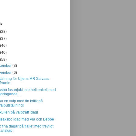
iv
(28)
(37)
(46)
(40)
(58)
cember
(3)
vember
(6)
tällning för Ujjens MR Salvass
Svante.
ksbo fasanjakt inte helt enkelt med
springande ...
u en valp med fin kritik på
valputställning!
kullen på valpträff idag!
Isaksbo idag med Pia och Beppe
k fina dagar på fjället med trevligt
sällskap!