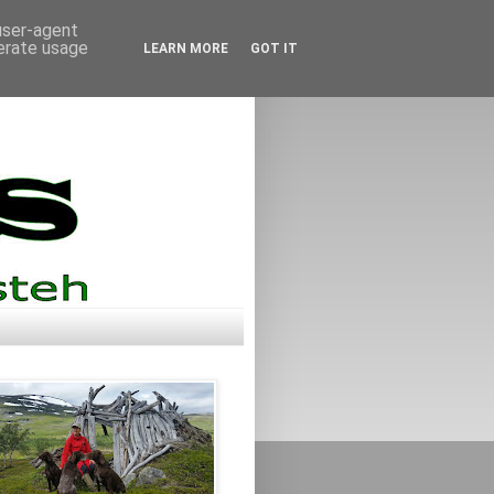
 user-agent
nerate usage
LEARN MORE
GOT IT