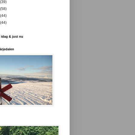
(39)
(58)
(44)
(44)
 idag & just nu
ärjedalen