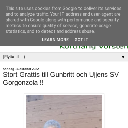
This site uses cookies from Google to deliver its services
and to analyze traffic. Your IP address and user-agent are
shared with Google along with performance and security
metrics to ensure quality of service, generate usage
statistics, and to detect and address abuse.
LEARN MORE
GOT IT
▼
söndag 16 oktober 2022
Stort Grattis till Gunbritt och Ujjens SV
Gorgonzola !!