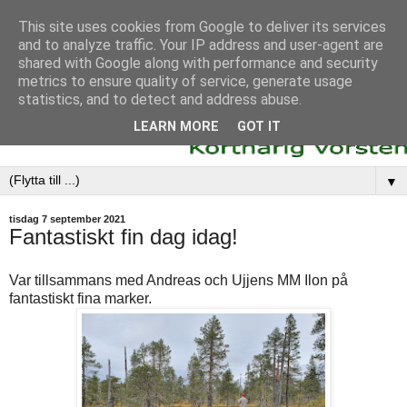
This site uses cookies from Google to deliver its services
and to analyze traffic. Your IP address and user-agent are
shared with Google along with performance and security
metrics to ensure quality of service, generate usage
statistics, and to detect and address abuse.
LEARN MORE
GOT IT
▼
tisdag 7 september 2021
Fantastiskt fin dag idag!
Var tillsammans med Andreas och Ujjens MM Ilon på
fantastiskt fina marker.