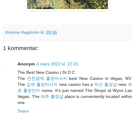
Kristina Hagström
kl.
09:56
1 kommentar:
Anonym
4 mars 2022 kl. 22:23
The Best New Casino | Dr.D.C.
The
인천광역 출장마사지
best New Casino in Vegas, NV.
The
김제 출장마사지
new casino has a
익산 출장샵
new
속
초 출장안마
name. It's just named The Shops at Wynn Las
Vegas. The
파주 출장샵
place is conveniently located within
one
Svara