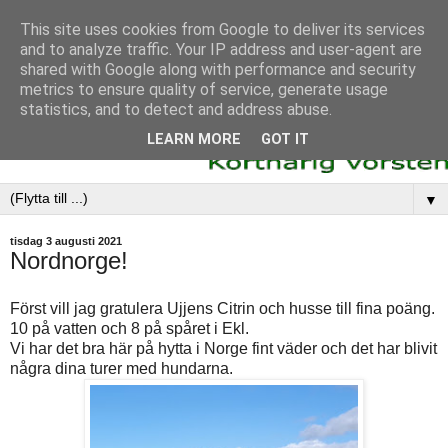
This site uses cookies from Google to deliver its services
and to analyze traffic. Your IP address and user-agent are
shared with Google along with performance and security
metrics to ensure quality of service, generate usage
statistics, and to detect and address abuse.
LEARN MORE
GOT IT
▼
tisdag 3 augusti 2021
Nordnorge!
Först vill jag gratulera Ujjens Citrin och husse till fina poäng.
10 på vatten och 8 på spåret i Ekl.
Vi har det bra här på hytta i Norge fint väder och det har blivit
några dina turer med hundarna.