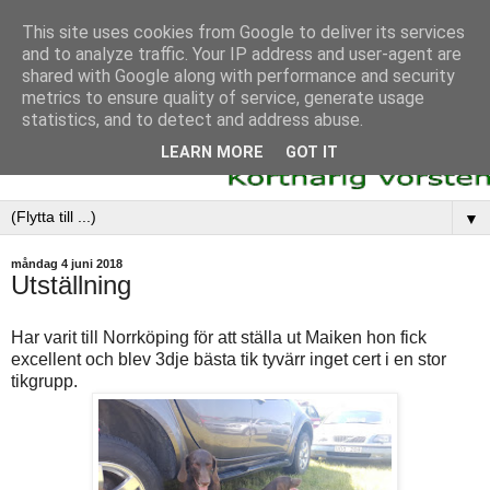
This site uses cookies from Google to deliver its services
and to analyze traffic. Your IP address and user-agent are
shared with Google along with performance and security
metrics to ensure quality of service, generate usage
statistics, and to detect and address abuse.
LEARN MORE
GOT IT
▼
måndag 4 juni 2018
Utställning
Har varit till Norrköping för att ställa ut Maiken hon fick
excellent och blev 3dje bästa tik tyvärr inget cert i en stor
tikgrupp.