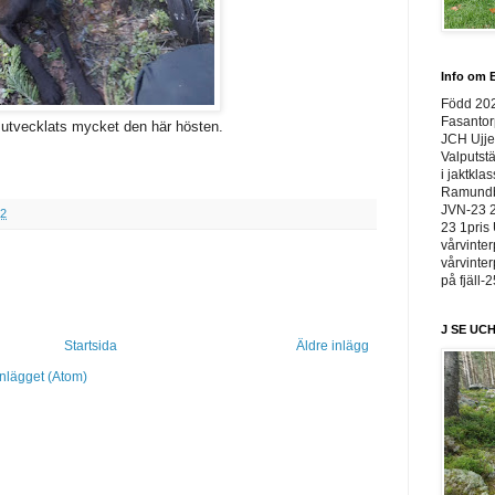
Info om E
Född 20
Fasantor
 utvecklats mycket den här hösten.
JCH Ujje
Valputstä
i jaktkla
Ramundbe
JVN-23 2
32
23 1pris 
vårvinter
vårvinter
på fjäll-
J SE UCH
Startsida
Äldre inlägg
inlägget (Atom)