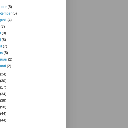
tober
(5)
ptember
(5)
gusti
(4)
i
(7)
ni
(9)
j
(8)
il
(7)
rs
(5)
bruari
(2)
nuari
(2)
(24)
(30)
(17)
(34)
(39)
(58)
(44)
(44)