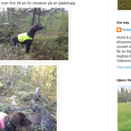
som fick till en fin situation på en tjädertupp.
Om mig
Kris
Hund & j
tillsamm
vorsteh h
får du föl
dagliga l
Välkomme
Visa hela
Ujjens SV