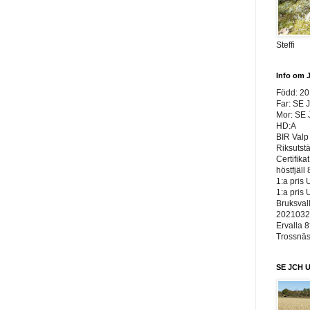
Steffi
Info om 
Född: 2
Far: SE 
Mor: SE
HD:A
BIR Valp 
Riksutst
Certifika
höstfjäll 
1:a pris 
1:a pris 
Bruksvall
20210326
Ervalla 8
Trossnäs 
SE JCH U