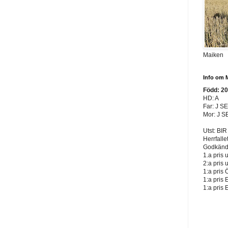
Maiken
Info om 
Född: 2
HD: A
Far: J S
Mor: J S
Utst: BIR
Herrfalle
Godkänd 
1.a pris 
2:a pris 
1:a pris 
1:a pris 
1:a pris 