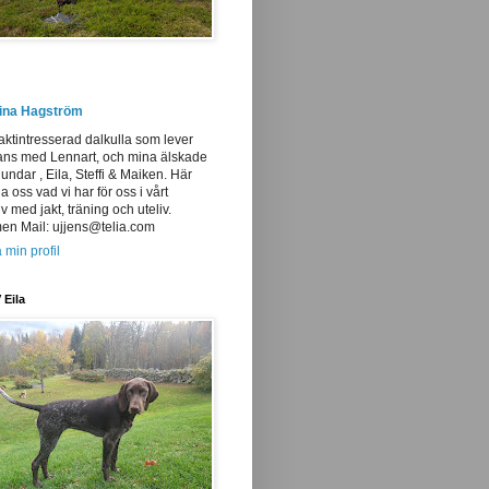
tina Hagström
aktintresserad dalkulla som lever
ans med Lennart, och mina älskade
undar , Eila, Steffi & Maiken. Här
ja oss vad vi har för oss i vårt
iv med jakt, träning och uteliv.
n Mail: ujjens@telia.com
 min profil
 Eila