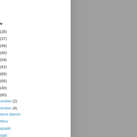
iv
(28)
(37)
(46)
(40)
(58)
(42)
(66)
(66)
(40)
(60)
cember
(2)
vember
(4)
kens diplom
dföre
gsjakt
ljakt