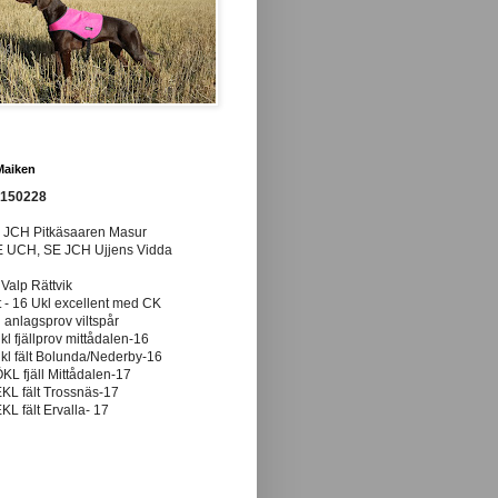
Maiken
0150228
E JCH Pitkäsaaren Masur
E UCH, SE JCH Ujjens Vidda
 Valp Rättvik
t - 16 Ukl excellent med CK
anlagsprov viltspår
ukl fjällprov mittådalen-16
ukl fält Bolunda/Nederby-16
ÖKL fjäll Mittådalen-17
EKL fält Trossnäs-17
EKL fält Ervalla- 17