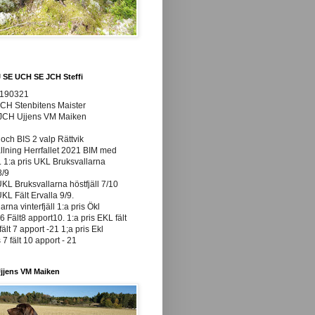
J SE UCH SE JCH Steffi
0190321
JCH Stenbitens Maister
 JCH Ujjens VM Maiken
och BIS 2 valp Rättvik
ällning Herrfallet 2021 BIM med
t. 1:a pris UKL Bruksvallarna
8/9
UKL Bruksvallarna höstfjäll 7/10
UKL Fält Ervalla 9/9.
arna vinterfjäll 1:a pris Ökl
 Fält8 apport10. 1:a pris EKL fält
fält 7 apport -21 1;a pris Ekl
7 fält 10 apport - 21
jjens VM Maiken