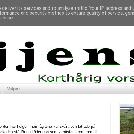
deliver its services and to analyze traffic. Your IP address and
formance and security metrics to ensure quality of service, ge
 abuse.
Valpar
den här helgen men fåglarna var svåra och lättade på
ckades stå för en tjädertupp som vi nästan kom fram till.