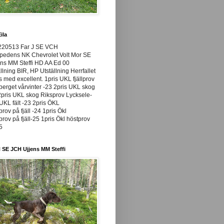
ila
220513 Far J SE VCH
pedens NK Chevrolet Volt Mor SE
ns MM Steffi HD AA Ed 00
llning BIR, HP Utställning Herrfallet
ss med excellent. 1pris UKL fjällprov
rget vårvinter -23 2pris UKL skog
pris UKL skog Riksprov Lycksele-
UKL fält -23 2pris ÖKL
prov på fjäll -24 1pris Ökl
prov på fjäll-25 1pris Ökl höstprov
25
 SE JCH Ujjens MM Steffi