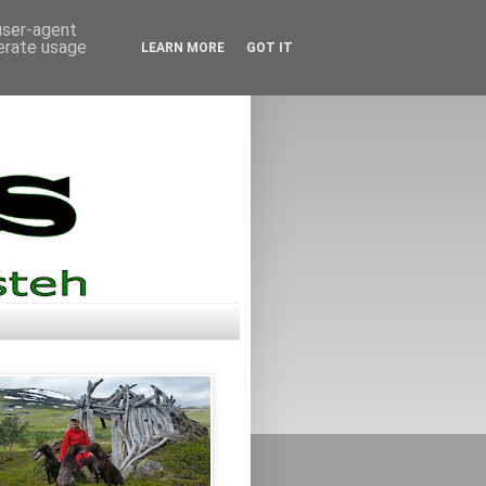
 user-agent
nerate usage
LEARN MORE
GOT IT