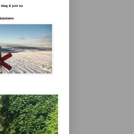
 idag & just nu
ärjedalen