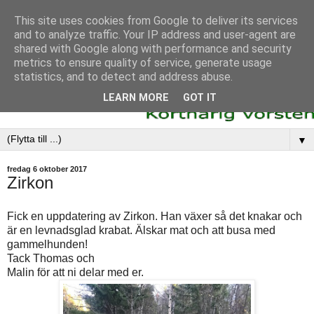
This site uses cookies from Google to deliver its services
and to analyze traffic. Your IP address and user-agent are
shared with Google along with performance and security
metrics to ensure quality of service, generate usage
statistics, and to detect and address abuse.
LEARN MORE
GOT IT
▼
fredag 6 oktober 2017
Zirkon
Fick en uppdatering av Zirkon. Han växer så det knakar och
är en levnadsglad krabat. Älskar mat och att busa med
gammelhunden!
Tack Thomas och
Malin för att ni delar med er.