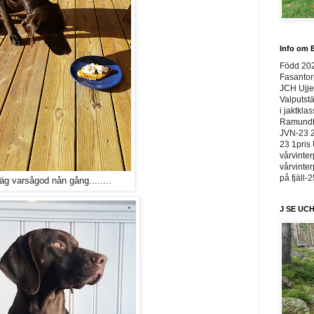
Info om E
Född 20
Fasantor
JCH Ujje
Valputstä
i jaktkla
Ramundbe
JVN-23 2
23 1pris 
vårvinter
vårvinter
på fjäll-
äg varsågod nån gång........
J SE UCH