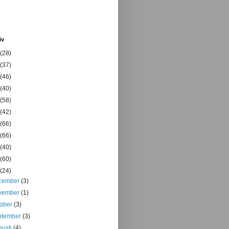
iv
(28)
(37)
(46)
(40)
(58)
(42)
(66)
(66)
(40)
(60)
(24)
cember
(3)
vember
(1)
tober
(3)
ptember
(3)
gusti
(4)