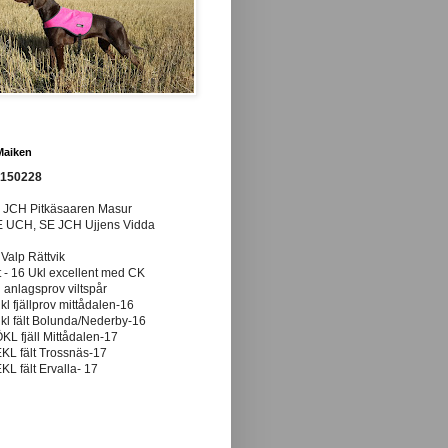
Maiken
0150228
E JCH Pitkäsaaren Masur
E UCH, SE JCH Ujjens Vidda
 Valp Rättvik
t - 16 Ukl excellent med CK
anlagsprov viltspår
ukl fjällprov mittådalen-16
ukl fält Bolunda/Nederby-16
ÖKL fjäll Mittådalen-17
EKL fält Trossnäs-17
EKL fält Ervalla- 17