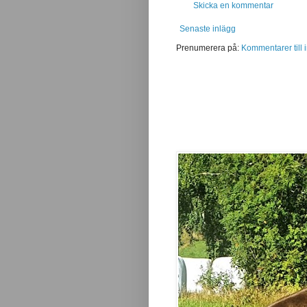
Skicka en kommentar
Senaste inlägg
Prenumerera på:
Kommentarer till 