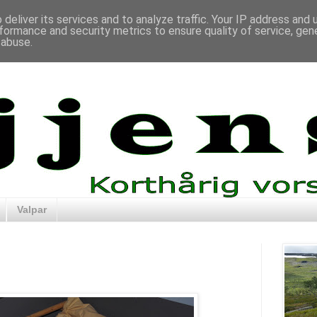
deliver its services and to analyze traffic. Your IP address and
formance and security metrics to ensure quality of service, ge
 abuse.
Valpar