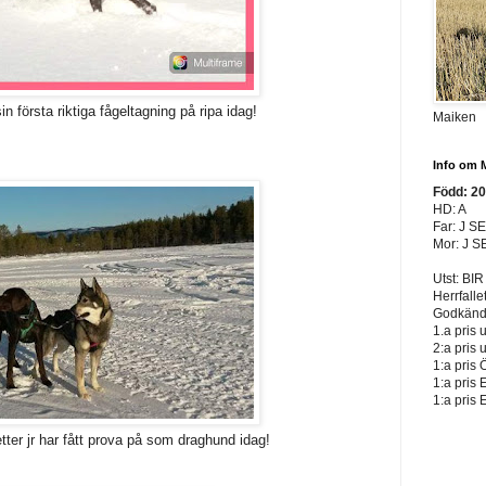
sin första riktiga fågeltagning på ripa idag!
Maiken
Info om 
Född: 2
HD: A
Far: J S
Mor: J S
Utst: BIR
Herrfalle
Godkänd 
1.a pris 
2:a pris 
1:a pris 
1:a pris 
1:a pris 
tter jr har fått prova på som draghund idag!