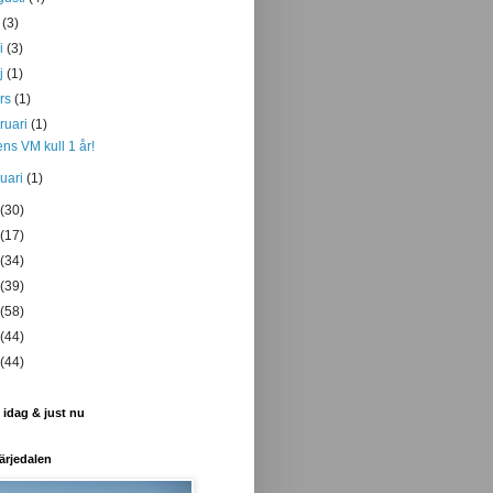
i
(3)
ni
(3)
j
(1)
rs
(1)
bruari
(1)
ens VM kull 1 år!
nuari
(1)
(30)
(17)
(34)
(39)
(58)
(44)
(44)
 idag & just nu
ärjedalen