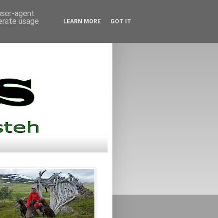
 user-agent
nerate usage
LEARN MORE
GOT IT