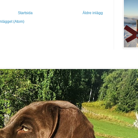
Startsida
Äldre inlägg
inlägget (Atom)