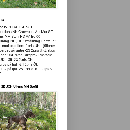
ila
220513 Far J SE VCH
pedens NK Chevrolet Volt Mor SE
ns MM Steffi HD AA Ed 00
llning BIR, HP Utställning Herrfallet
ss med excellent. 1pris UKL fjällprov
rget vårvinter -23 2pris UKL skog
pris UKL skog Riksprov Lycksele-
UKL fält -23 2pris ÖKL
prov på fjäll -24 1pris Ökl
prov på fjäll-25 1pris Ökl höstprov
25
 SE JCH Ujjens MM Steffi