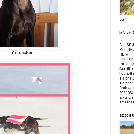
Steffi
Info om 
Född: 2
Far: SE 
Mor: SE
Calle hälsar
HD:A
BIR Valp 
Riksutst
Certifika
höstfjäll 
1:a pris 
1:a pris 
Bruksvall
20210326
Ervalla 8
Trossnäs 
SE JCH U