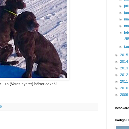
►
jul
►
ju
►
ma
►
ma
▼
fe
Ujj
►
ja
►
2015
►
2014
►
2013
►
2012
►
2011
 Iza (Veras syster) hälsar också!
►
2010
►
2009
50
Besökare
Härliga H