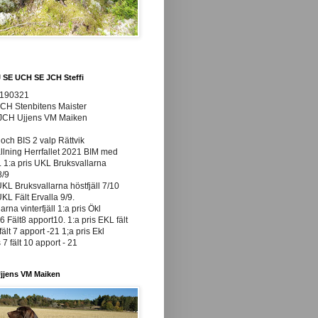
J SE UCH SE JCH Steffi
0190321
JCH Stenbitens Maister
 JCH Ujjens VM Maiken
och BIS 2 valp Rättvik
ällning Herrfallet 2021 BIM med
t. 1:a pris UKL Bruksvallarna
8/9
UKL Bruksvallarna höstfjäll 7/10
UKL Fält Ervalla 9/9.
arna vinterfjäll 1:a pris Ökl
 Fält8 apport10. 1:a pris EKL fält
fält 7 apport -21 1;a pris Ekl
7 fält 10 apport - 21
jjens VM Maiken