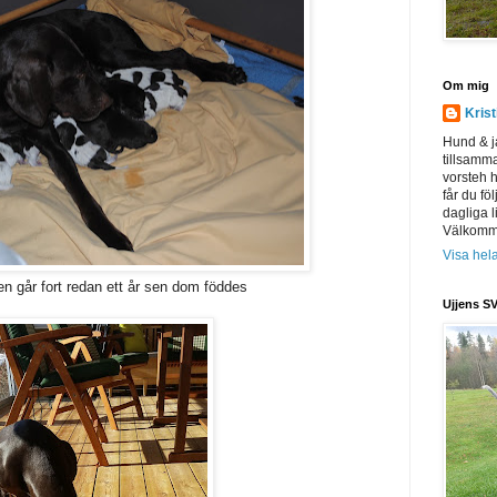
Om mig
Kris
Hund & j
tillsamm
vorsteh h
får du föl
dagliga l
Välkomme
Visa hela
en går fort redan ett år sen dom föddes
Ujjens SV