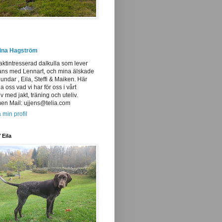
tina Hagström
aktintresserad dalkulla som lever
ans med Lennart, och mina älskade
undar , Eila, Steffi & Maiken. Här
ja oss vad vi har för oss i vårt
iv med jakt, träning och uteliv.
n Mail: ujjens@telia.com
 min profil
 Eila