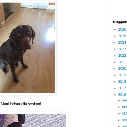
Bloggark
►
2026
►
2025
►
2024
►
2023
►
2022
►
2021
►
2020
►
2019
►
2018
►
2017
▼
2016
►
de
Matti hälsar alla syskon!
►
no
►
ok
►
se
►
au