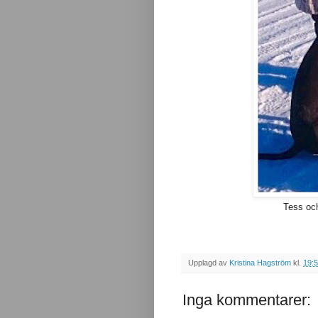
Tess och
Upplagd av
Kristina Hagström
kl.
19:
Inga kommentarer: