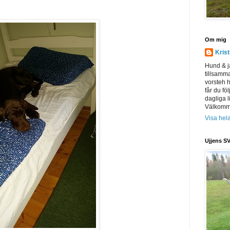
Om mig
Kris
Hund & j
tillsamm
vorsteh h
får du föl
dagliga l
Välkomme
Visa hela
Ujjens SV