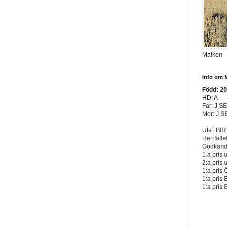
Maiken
Info om 
Född: 2
HD: A
Far: J S
Mor: J S
Utst: BIR
Herrfalle
Godkänd 
1.a pris 
2:a pris 
1:a pris 
1:a pris 
1:a pris 