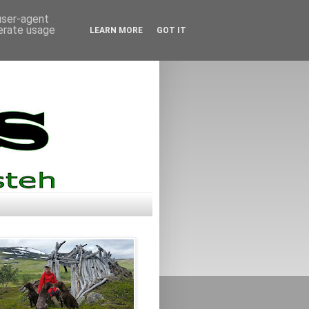
 user-agent
nerate usage
LEARN MORE
GOT IT