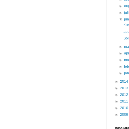
►
au
►
jul
▼
ju
Kur
app
Sol
►
ma
►
apr
►
ma
►
fe
►
ja
►
2014
►
2013
►
2012
►
2011
►
2010
►
2009
Besökare