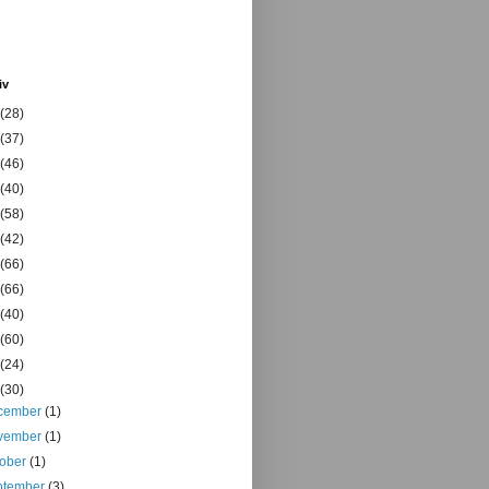
iv
(28)
(37)
(46)
(40)
(58)
(42)
(66)
(66)
(40)
(60)
(24)
(30)
cember
(1)
vember
(1)
tober
(1)
ptember
(3)