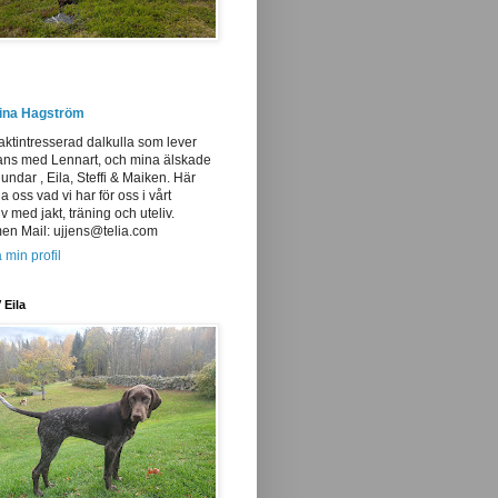
tina Hagström
aktintresserad dalkulla som lever
ans med Lennart, och mina älskade
undar , Eila, Steffi & Maiken. Här
ja oss vad vi har för oss i vårt
iv med jakt, träning och uteliv.
n Mail: ujjens@telia.com
 min profil
 Eila