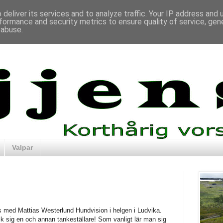
deliver its services and to analyze traffic. Your IP address and
formance and security metrics to ensure quality of service, ge
 abuse.
Valpar
s med Mattias Westerlund Hundvision i helgen i Ludvika.
ck sig en och annan tankeställare! Som vanligt lär man sig