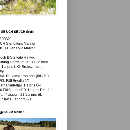
J SE UCH SE JCH Steffi
0190321
JCH Stenbitens Maister
 JCH Ujjens VM Maiken
och BIS 2 valp Rättvik
ällning Herrfallet 2021 BIM med
t. 1:a pris UKL Bruksvallarna
8/9
UKL Bruksvallarna höstfjäll 7/10
UKL Fält Ervalla 9/9.
arna vinterfjäll 1:a pris Ökl
 Fält8 apport10. 1:a pris EKL fält
fält 7 apport -21 1;a pris Ekl
7 fält 10 apport - 21
jjens VM Maiken