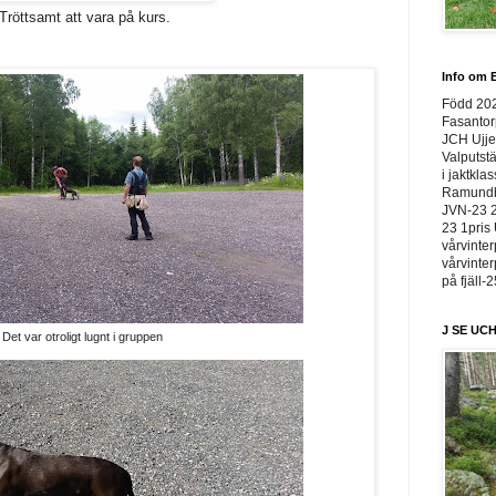
Tröttsamt att vara på kurs.
Info om E
Född 20
Fasantor
JCH Ujje
Valputstä
i jaktkla
Ramundbe
JVN-23 2
23 1pris 
vårvinter
vårvinter
på fjäll-
J SE UCH
Det var otroligt lugnt i gruppen