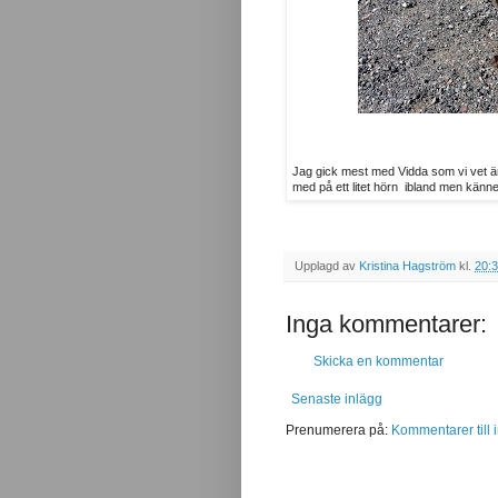
Jag gick mest med Vidda som vi vet är
med på ett litet hörn ibland men känner
Upplagd av
Kristina Hagström
kl.
20:
Inga kommentarer:
Skicka en kommentar
Senaste inlägg
Prenumerera på:
Kommentarer till 