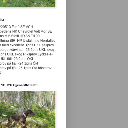
ila
220513 Far J SE VCH
pedens NK Chevrolet Volt Mor SE
ns MM Steffi HD AA Ed 00
llning BIR, HP Utställning Herrfallet
ss med excellent. 1pris UKL fjällprov
rget vårvinter -23 2pris UKL skog
pris UKL skog Riksprov Lycksele-
UKL fält -23 2pris ÖKL
prov på fjäll -24 1pris Ökl
prov på fjäll-25 1pris Ökl höstprov
25
 SE JCH Ujjens MM Steffi