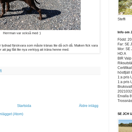
Steffi
Info om 
Herrman var också med :)
Född: 2
Far: SE 
 lydnad färskvara som måste tränas lite då och då. Maiken fick vara
Mor: SE
 att jag fått lite nya verktyg att träna henne med.
HD:A
BIR Valp 
Riksutst
Certifika
36
höstfjäll 
1:a pris 
1:a pris 
Bruksvall
20210326
Ervalla 8
Trossnäs 
Startsida
Äldre inlägg
SE JCH U
inlägget (Atom)