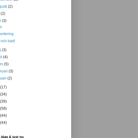
gusti
(2)
i
(2)
ni
(3)
s
ortering
 och bad!
j
(3)
il
(4)
rs
(5)
bruari
(3)
nuari
(2)
(17)
(34)
(39)
(58)
(44)
(44)
 idag & just nu