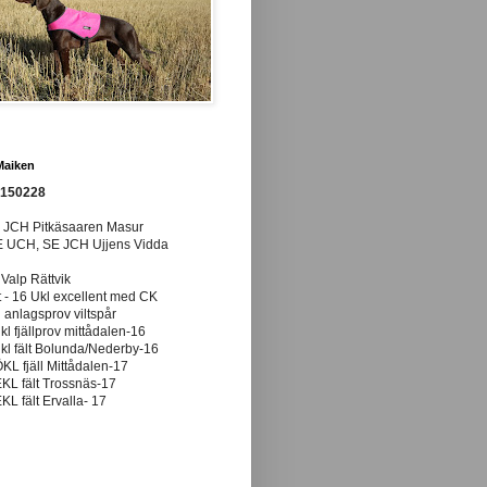
Maiken
0150228
E JCH Pitkäsaaren Masur
E UCH, SE JCH Ujjens Vidda
 Valp Rättvik
t - 16 Ukl excellent med CK
anlagsprov viltspår
ukl fjällprov mittådalen-16
ukl fält Bolunda/Nederby-16
ÖKL fjäll Mittådalen-17
EKL fält Trossnäs-17
EKL fält Ervalla- 17