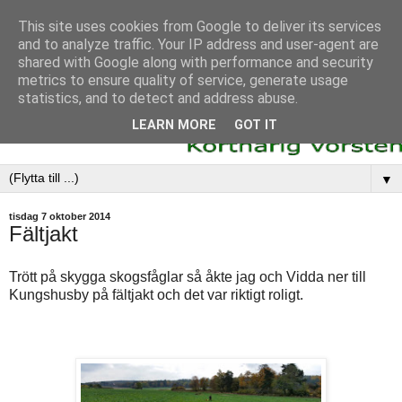
This site uses cookies from Google to deliver its services
and to analyze traffic. Your IP address and user-agent are
shared with Google along with performance and security
metrics to ensure quality of service, generate usage
statistics, and to detect and address abuse.
LEARN MORE
GOT IT
▼
tisdag 7 oktober 2014
Fältjakt
Trött på skygga skogsfåglar så åkte jag och Vidda ner till
Kungshusby på fältjakt och det var riktigt roligt.