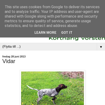
This site uses cookies from Google to deliver its services
and to analyze traffic. Your IP address and user-agent are
shared with Google along with performance and security
metrics to ensure quality of service, generate usage
statistics, and to detect and address abuse.
LEARN MORE
GOT IT
▼
fredag 28 juni 2013
Vidar